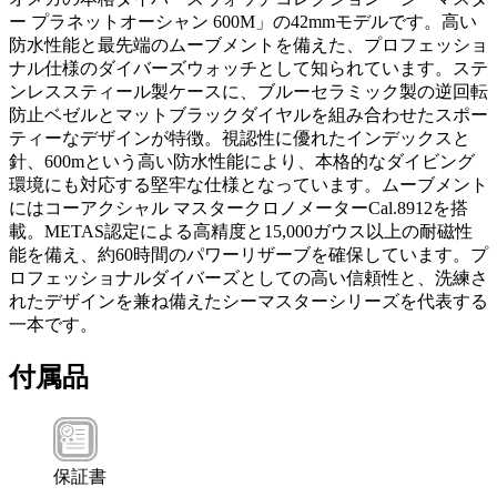
ー プラネットオーシャン 600M」の42mmモデルです。高い
防水性能と最先端のムーブメントを備えた、プロフェッショ
ナル仕様のダイバーズウォッチとして知られています。ステ
ンレススティール製ケースに、ブルーセラミック製の逆回転
防止ベゼルとマットブラックダイヤルを組み合わせたスポー
ティーなデザインが特徴。視認性に優れたインデックスと
針、600mという高い防水性能により、本格的なダイビング
環境にも対応する堅牢な仕様となっています。ムーブメント
にはコーアクシャル マスタークロノメーターCal.8912を搭
載。METAS認定による高精度と15,000ガウス以上の耐磁性
能を備え、約60時間のパワーリザーブを確保しています。プ
ロフェッショナルダイバーズとしての高い信頼性と、洗練さ
れたデザインを兼ね備えたシーマスターシリーズを代表する
一本です。
付属品
保証書