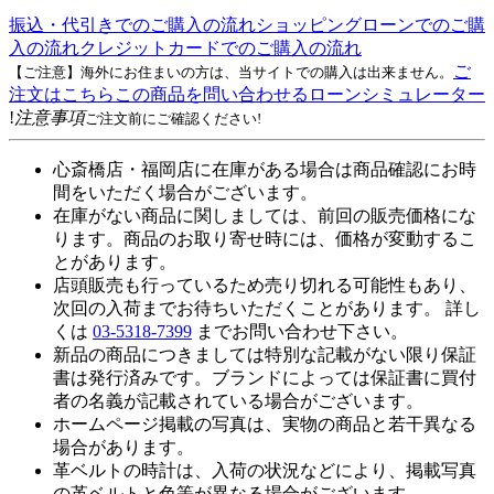
振込・代引きでのご購入の流れ
ショッピングローンでのご購
入の流れ
クレジットカードでのご購入の流れ
ご
【ご注意】海外にお住まいの方は、当サイトでの購入は出来ません。
注文はこちら
この商品を問い合わせる
ローンシミュレーター
!
注意事項
ご注文前にご確認ください!
心斎橋店・福岡店に在庫がある場合は商品確認にお時
間をいただく場合がございます。
在庫がない商品に関しましては、前回の販売価格にな
ります。商品のお取り寄せ時には、価格が変動するこ
とがあります。
店頭販売も行っているため売り切れる可能性もあり、
次回の入荷までお待ちいただくことがあります。 詳し
くは
03-5318-7399
までお問い合わせ下さい。
新品の商品につきましては特別な記載がない限り保証
書は発行済みです。ブランドによっては保証書に買付
者の名義が記載されている場合がございます。
ホームページ掲載の写真は、実物の商品と若干異なる
場合があります。
革ベルトの時計は、入荷の状況などにより、掲載写真
の革ベルトと色等が異なる場合がございます。