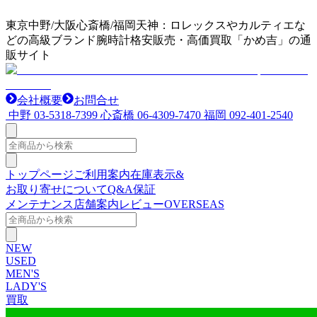
東京中野/大阪心斎橋/福岡天神：ロレックスやカルティエな
どの高級ブランド腕時計格安販売・高価買取「かめ吉」の通
販サイト
会社概要
お問合せ
中野
03-5318-7399
心斎橋
06-4309-7470
福岡
092-401-2540
トップページ
ご利用案内
在庫表示&
お取り寄せについて
Q&A
保証
メンテナンス
店舗案内
レビュー
OVERSEAS
NEW
USED
MEN'S
LADY'S
買取