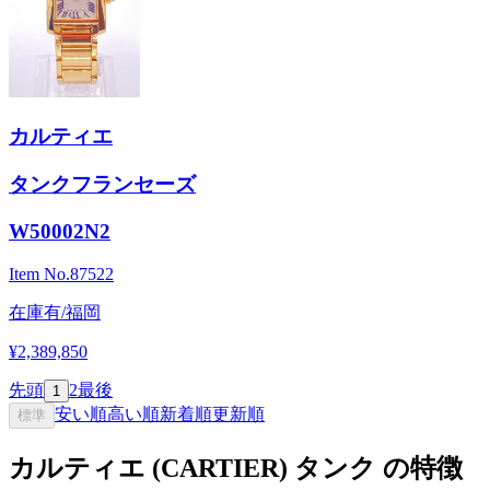
カルティエ
タンクフランセーズ
W50002N2
Item No.
87522
在庫有/福岡
¥2,389,850
先頭
2
最後
1
安い順
高い順
新着順
更新順
標準
カルティエ (CARTIER) タンク の特徴