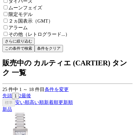
ダイバーズ
ムーンフェイズ
限定モデル
２ヵ国表示（GMT）
アラーム
その他（レトログラード...）
さらに絞り込む
この条件で検索
条件をクリア
販売中の カルティエ (CARTIER) タン
ク 一覧
25
件中
1
～
18
件目
条件を変更
先頭
2
最後
1
安い順
高い順
新着順
更新順
標準
新品