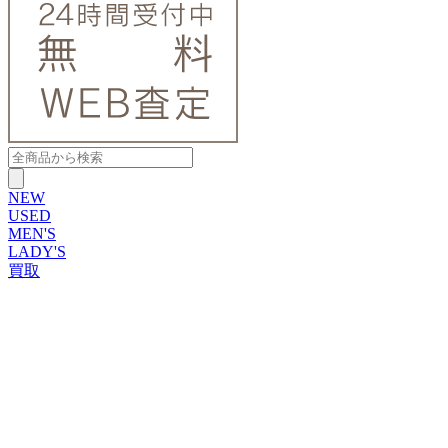
NEW
USED
MEN'S
LADY'S
買取
ROLEX
ブランドから探す
ブランドから探す
TUDOR
OMEGA
CARTIER
PATEK PHILIPPE
AUDEMARS PIGUET
A.LANGE&SOHNE
GLASHUTTE ORIGINAL