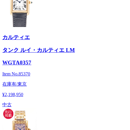
カルティエ
タンク ルイ・カルティエ LM
WGTA0357
Item No.
85370
在庫有/東京
¥2,198,950
中古