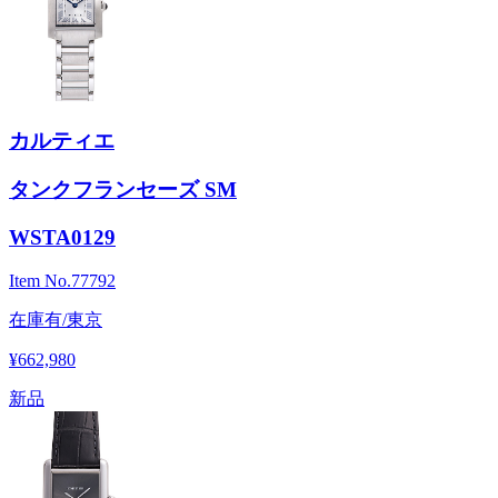
カルティエ
タンクフランセーズ SM
WSTA0129
Item No.
77792
在庫有/東京
¥662,980
新品