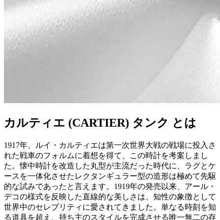
カルティエ (CARTIER) タンク とは
1917年、ルイ・カルティエは第一次世界大戦の戦場に投入さ
れた戦車のフォルムに着想を得て、この時計を考案しまし
た。懐中時計を改造した丸型が主流だった時代に、ラグとケ
ースを一体化させたレクタンギュラー型の造形は極めて先駆
的な試みであったと言えます。1919年の発売以来、アール・
デコの様式を反映した直線的な美しさは、知性の象徴として
世界中のセレブリティに愛されてきました。単なる時刻を知
る道具を超え、持ち主のスタイルを完成させる唯一無二の存