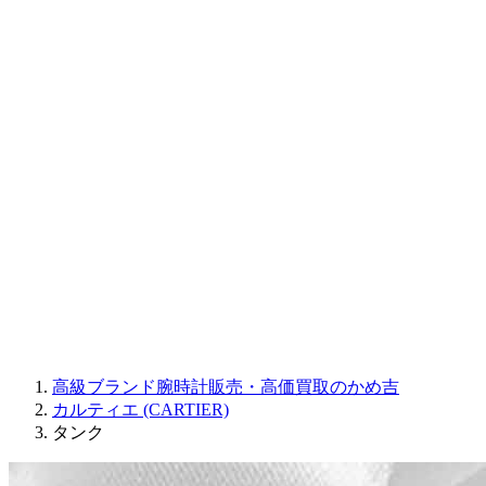
CORUM
CHRONOSWISS
BALL WATCH
Sinn
ROGER DUBUIS
Montblanc
FREDERIQUE CONSTANT
MAURICE LACROIX
ULYSSE NARDIN
JAQUET DROZ
GRAHAM
PARMIGIANI FLEURIER
OTHER BRANDS
JEWELRY
高級ブランド腕時計販売・高価買取のかめ吉
カルティエ (CARTIER)
タンク