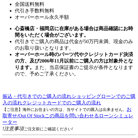
全国送料無料
代引き手数料無料
オーバーホール永久半額
心斎橋店・福岡店に在庫がある場合は商品確認にお時
間をいただく場合がございます。
代引きでご購入の商品は代金が50万円未満、現金のみ
のお取り扱いとなります。
オーバーホール時のパーツ代やクレジットカード決済
の方、及び2006年11月以前にご購入の方は対象外とな
ります。
また、当店保証書のご提示が条件となります
ので、予めご了承ください。
振込・代引きでのご購入の流れ
ショッピングローンでのご購
入の流れ
クレジットカードでのご購入の流れ
お
【ご注意】海外にお住まいの方は、当サイトでの購入は出来ません。
取寄せ/Out Of Stock
この商品を問い合わせる
ローンシミュレ
ーター
!
注意事項
ご注文前にご確認ください!