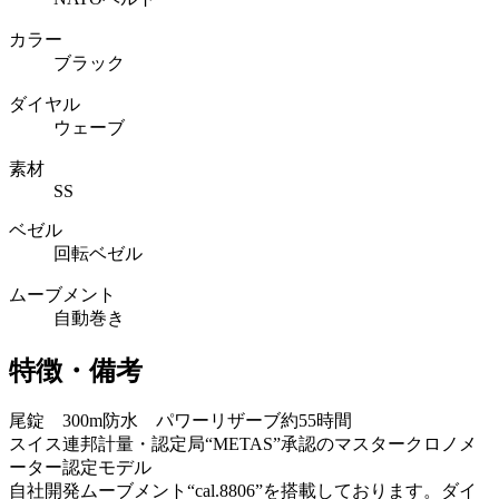
カラー
ブラック
ダイヤル
ウェーブ
素材
SS
ベゼル
回転ベゼル
ムーブメント
自動巻き
特徴・備考
尾錠 300m防水 パワーリザーブ約55時間
スイス連邦計量・認定局“METAS”承認のマスタークロノメ
ーター認定モデル
自社開発ムーブメント“cal.8806”を搭載しております。ダイ