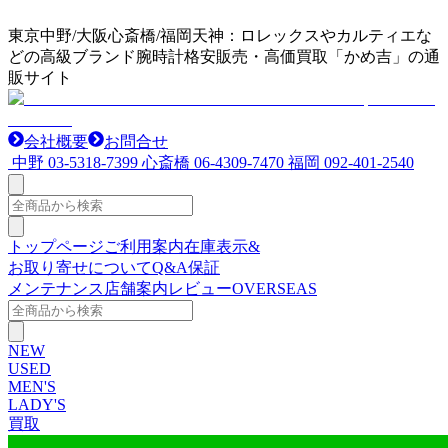
東京中野/大阪心斎橋/福岡天神：ロレックスやカルティエな
どの高級ブランド腕時計格安販売・高価買取「かめ吉」の通
販サイト
会社概要
お問合せ
中野
03-5318-7399
心斎橋
06-4309-7470
福岡
092-401-2540
トップページ
ご利用案内
在庫表示&
お取り寄せについて
Q&A
保証
メンテナンス
店舗案内
レビュー
OVERSEAS
NEW
USED
MEN'S
LADY'S
買取