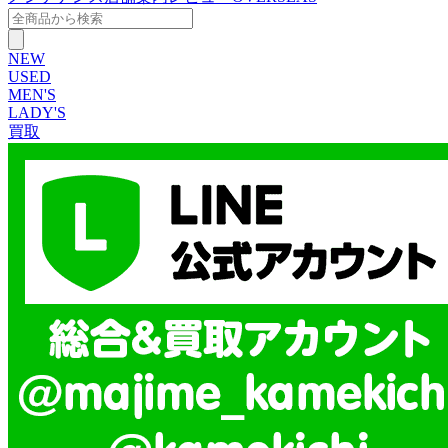
NEW
USED
MEN'S
LADY'S
買取