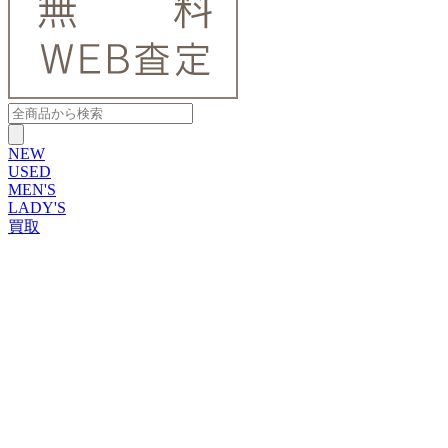
NEW
USED
MEN'S
LADY'S
買取
ROLEX
ブランドから探す
ブランドから探す
TUDOR
OMEGA
CARTIER
PATEK PHILIPPE
AUDEMARS PIGUET
A.LANGE&SOHNE
GLASHUTTE ORIGINAL
VACHERON CONSTANTIN
BREGUET
JAEGER-LECOULTRE