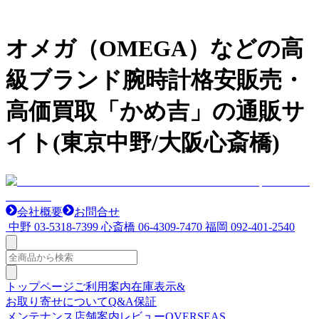
オメガ（OMEGA）などの高
級ブランド腕時計格安販売・
高価買取「かめ吉」の通販サ
イト(東京中野/大阪心斎橋)
会社概要
お問合せ
中野
03-5318-7399
心斎橋
06-4309-7470
福岡
092-401-2540
トップページ
ご利用案内
在庫表示&
お取り寄せについて
Q&A
保証
メンテナンス
店舗案内
レビュー
OVERSEAS