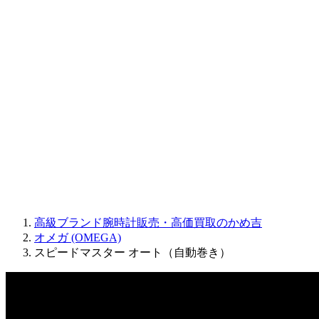
Sinn
ROGER DUBUIS
Montblanc
FREDERIQUE CONSTANT
MAURICE LACROIX
ULYSSE NARDIN
JAQUET DROZ
GRAHAM
PARMIGIANI FLEURIER
OTHER BRANDS
JEWELRY
高級ブランド腕時計販売・高価買取のかめ吉
オメガ (OMEGA)
スピードマスター オート（自動巻き）