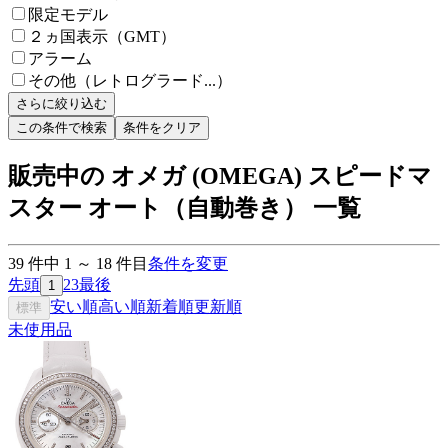
限定モデル
２ヵ国表示（GMT）
アラーム
その他（レトログラード...）
さらに絞り込む
この条件で検索
条件をクリア
販売中の オメガ (OMEGA) スピードマ
スター オート（自動巻き） 一覧
39
件中
1
～
18
件目
条件を変更
先頭
2
3
最後
1
安い順
高い順
新着順
更新順
標準
未使用品