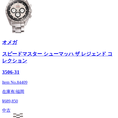
オメガ
スピードマスター シューマッハ ザ レジェンド コ
レクション
3506-31
Item No.
84409
在庫有/福岡
¥689,850
中古