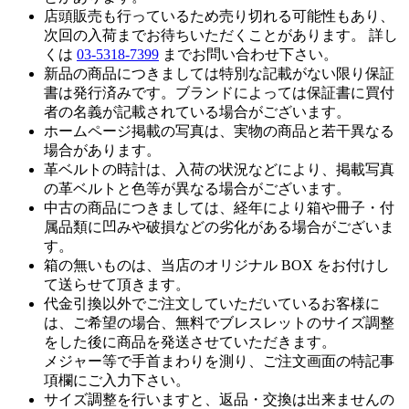
店頭販売も行っているため売り切れる可能性もあり、
次回の入荷までお待ちいただくことがあります。 詳し
くは
03-5318-7399
までお問い合わせ下さい。
新品の商品につきましては特別な記載がない限り保証
書は発行済みです。ブランドによっては保証書に買付
者の名義が記載されている場合がございます。
ホームページ掲載の写真は、実物の商品と若干異なる
場合があります。
革ベルトの時計は、入荷の状況などにより、掲載写真
の革ベルトと色等が異なる場合がございます。
中古の商品につきましては、経年により箱や冊子・付
属品類に凹みや破損などの劣化がある場合がございま
す。
箱の無いものは、当店のオリジナル BOX をお付けし
て送らせて頂きます。
代金引換以外でご注文していただいているお客様に
は、ご希望の場合、無料でブレスレットのサイズ調整
をした後に商品を発送させていただきます。
メジャー等で手首まわりを測り、ご注文画面の特記事
項欄にご入力下さい。
サイズ調整を行いますと、返品・交換は出来ませんの