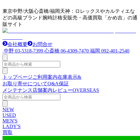
東京中野/大阪心斎橋/福岡天神：ロレックスやカルティエな
どの高級ブランド腕時計格安販売・高価買取「かめ吉」の通
販サイト
会社概要
お問合せ
中野
03-5318-7399
心斎橋
06-4309-7470
福岡
092-401-2540
トップページ
ご利用案内
在庫表示&
お取り寄せについて
Q&A
保証
メンテナンス
店舗案内
レビュー
OVERSEAS
NEW
USED
MEN'S
LADY'S
買取