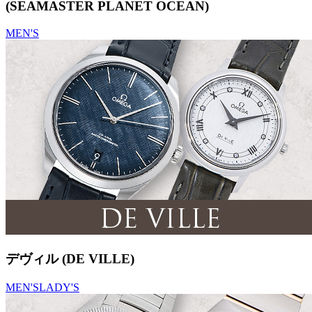
(SEAMASTER PLANET OCEAN)
MEN'S
デヴィル (DE VILLE)
MEN'S
LADY'S