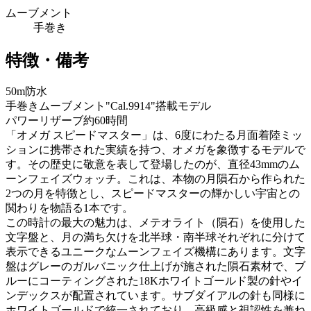
ムーブメント
手巻き
特徴・備考
50m防水
手巻きムーブメント"Cal.9914"搭載モデル
パワーリザーブ約60時間
「オメガ スピードマスター」は、6度にわたる月面着陸ミッ
ションに携帯された実績を持つ、オメガを象徴するモデルで
す。その歴史に敬意を表して登場したのが、直径43mmのム
ーンフェイズウォッチ。これは、本物の月隕石から作られた
2つの月を特徴とし、スピードマスターの輝かしい宇宙との
関わりを物語る1本です。
この時計の最大の魅力は、メテオライト（隕石）を使用した
文字盤と、月の満ち欠けを北半球・南半球それぞれに分けて
表示できるユニークなムーンフェイズ機構にあります。文字
盤はグレーのガルバニック仕上げが施された隕石素材で、ブ
ルーにコーティングされた18Kホワイトゴールド製の針やイ
ンデックスが配置されています。サブダイアルの針も同様に
ホワイトゴールドで統一されており、高級感と視認性を兼ね