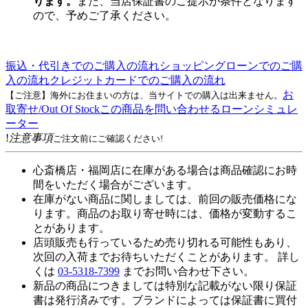
ります。
また、当店保証書のご提示が条件となります
ので、予めご了承ください。
振込・代引きでのご購入の流れ
ショッピングローンでのご購
入の流れ
クレジットカードでのご購入の流れ
お
【ご注意】海外にお住まいの方は、当サイトでの購入は出来ません。
取寄せ/Out Of Stock
この商品を問い合わせる
ローンシミュレ
ーター
!
注意事項
ご注文前にご確認ください!
心斎橋店・福岡店に在庫がある場合は商品確認にお時
間をいただく場合がございます。
在庫がない商品に関しましては、前回の販売価格にな
ります。商品のお取り寄せ時には、価格が変動するこ
とがあります。
店頭販売も行っているため売り切れる可能性もあり、
次回の入荷までお待ちいただくことがあります。 詳し
くは
03-5318-7399
までお問い合わせ下さい。
新品の商品につきましては特別な記載がない限り保証
書は発行済みです。ブランドによっては保証書に買付