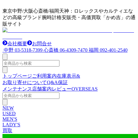
東京中野/大阪心斎橋/福岡天神：ロレックスやカルティエな
どの高級ブランド腕時計格安販売・高価買取「かめ吉」の通
販サイト
会社概要
お問合せ
中野
03-5318-7399
心斎橋
06-4309-7470
福岡
092-401-2540
トップページ
ご利用案内
在庫表示&
お取り寄せについて
Q&A
保証
メンテナンス
店舗案内
レビュー
OVERSEAS
NEW
USED
MEN'S
LADY'S
買取