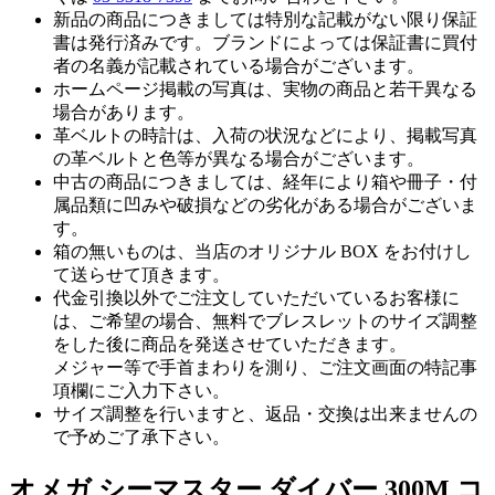
新品の商品につきましては特別な記載がない限り保証
書は発行済みです。ブランドによっては保証書に買付
者の名義が記載されている場合がございます。
ホームページ掲載の写真は、実物の商品と若干異なる
場合があります。
革ベルトの時計は、入荷の状況などにより、掲載写真
の革ベルトと色等が異なる場合がございます。
中古の商品につきましては、経年により箱や冊子・付
属品類に凹みや破損などの劣化がある場合がございま
す。
箱の無いものは、当店のオリジナル BOX をお付けし
て送らせて頂きます。
代金引換以外でご注文していただいているお客様に
は、ご希望の場合、無料でブレスレットのサイズ調整
をした後に商品を発送させていただきます。
メジャー等で手首まわりを測り、ご注文画面の特記事
項欄にご入力下さい。
サイズ調整を行いますと、返品・交換は出来ませんの
で予めご了承下さい。
オメガ シーマスター ダイバー 300M コ