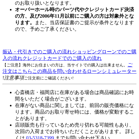
のお取り扱いとなります。
オーバーホール時のパーツ代やクレジットカード決済
の方、及び2006年11月以前にご購入の方は対象外とな
ります。
また、当店保証書のご提示が条件となります
ので、予めご了承ください。
振込・代引きでのご購入の流れ
ショッピングローンでのご購
入の流れ
クレジットカードでのご購入の流れ
ご
【ご注意】海外にお住まいの方は、当サイトでの購入は出来ません。
注文はこちら
この商品を問い合わせる
ローンシミュレーター
!
注意事項
ご注文前にご確認ください!
心斎橋店・福岡店に在庫がある場合は商品確認にお時
間をいただく場合がございます。
在庫がない商品に関しましては、前回の販売価格にな
ります。商品のお取り寄せ時には、価格が変動するこ
とがあります。
店頭販売も行っているため売り切れる可能性もあり、
次回の入荷までお待ちいただくことがあります。 詳し
くは
03-5318-7399
までお問い合わせ下さい。