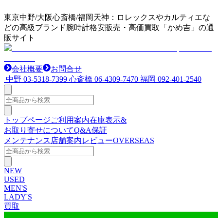
東京中野/大阪心斎橋/福岡天神：ロレックスやカルティエな
どの高級ブランド腕時計格安販売・高価買取「かめ吉」の通
販サイト
会社概要
お問合せ
中野
03-5318-7399
心斎橋
06-4309-7470
福岡
092-401-2540
トップページ
ご利用案内
在庫表示&
お取り寄せについて
Q&A
保証
メンテナンス
店舗案内
レビュー
OVERSEAS
NEW
USED
MEN'S
LADY'S
買取