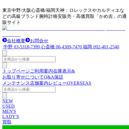
東京中野/大阪心斎橋/福岡天神：ロレックスやカルティエな
どの高級ブランド腕時計格安販売・高価買取「かめ吉」の通
販サイト
会社概要
お問合せ
中野
03-5318-7399
心斎橋
06-4309-7470
福岡
092-401-2540
トップページ
ご利用案内
在庫表示&
お取り寄せについて
Q&A
保証
メンテナンス
店舗案内
レビュー
OVERSEAS
NEW
USED
MEN'S
LADY'S
買取