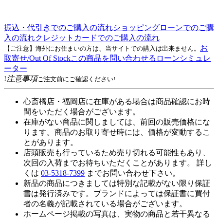
振込・代引きでのご購入の流れ
ショッピングローンでのご購
入の流れ
クレジットカードでのご購入の流れ
お
【ご注意】海外にお住まいの方は、当サイトでの購入は出来ません。
取寄せ/Out Of Stock
この商品を問い合わせる
ローンシミュレ
ーター
!
注意事項
ご注文前にご確認ください!
心斎橋店・福岡店に在庫がある場合は商品確認にお時
間をいただく場合がございます。
在庫がない商品に関しましては、前回の販売価格にな
ります。商品のお取り寄せ時には、価格が変動するこ
とがあります。
店頭販売も行っているため売り切れる可能性もあり、
次回の入荷までお待ちいただくことがあります。 詳し
くは
03-5318-7399
までお問い合わせ下さい。
新品の商品につきましては特別な記載がない限り保証
書は発行済みです。ブランドによっては保証書に買付
者の名義が記載されている場合がございます。
ホームページ掲載の写真は、実物の商品と若干異なる