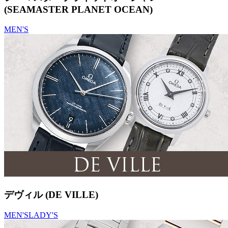
(SEAMASTER PLANET OCEAN)
MEN'S
デヴィル (DE VILLE)
MEN'S
LADY'S