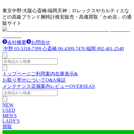
東京中野/大阪心斎橋/福岡天神：ロレックスやカルティエな
どの高級ブランド腕時計格安販売・高価買取「かめ吉」の通
販サイト
会社概要
お問合せ
中野
03-5318-7399
心斎橋
06-4309-7470
福岡
092-401-2540
トップページ
ご利用案内
在庫表示&
お取り寄せについて
Q&A
保証
メンテナンス
店舗案内
レビュー
OVERSEAS
NEW
USED
MEN'S
LADY'S
買取