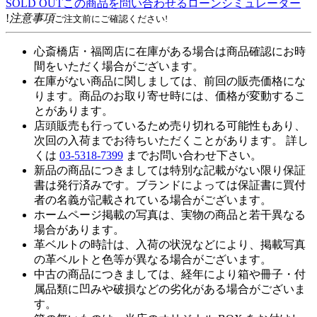
SOLD OUT
この商品を問い合わせる
ローンシミュレーター
!
注意事項
ご注文前にご確認ください!
心斎橋店・福岡店に在庫がある場合は商品確認にお時
間をいただく場合がございます。
在庫がない商品に関しましては、前回の販売価格にな
ります。商品のお取り寄せ時には、価格が変動するこ
とがあります。
店頭販売も行っているため売り切れる可能性もあり、
次回の入荷までお待ちいただくことがあります。 詳し
くは
03-5318-7399
までお問い合わせ下さい。
新品の商品につきましては特別な記載がない限り保証
書は発行済みです。ブランドによっては保証書に買付
者の名義が記載されている場合がございます。
ホームページ掲載の写真は、実物の商品と若干異なる
場合があります。
革ベルトの時計は、入荷の状況などにより、掲載写真
の革ベルトと色等が異なる場合がございます。
中古の商品につきましては、経年により箱や冊子・付
属品類に凹みや破損などの劣化がある場合がございま
す。