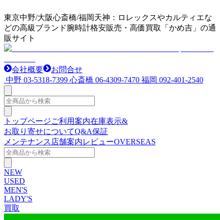
東京中野/大阪心斎橋/福岡天神：ロレックスやカルティエな
どの高級ブランド腕時計格安販売・高価買取「かめ吉」の通
販サイト
会社概要
お問合せ
中野
03-5318-7399
心斎橋
06-4309-7470
福岡
092-401-2540
トップページ
ご利用案内
在庫表示&
お取り寄せについて
Q&A
保証
メンテナンス
店舗案内
レビュー
OVERSEAS
NEW
USED
MEN'S
LADY'S
買取