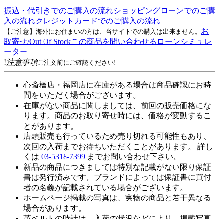
振込・代引きでのご購入の流れ
ショッピングローンでのご購
入の流れ
クレジットカードでのご購入の流れ
お
【ご注意】海外にお住まいの方は、当サイトでの購入は出来ません。
取寄せ/Out Of Stock
この商品を問い合わせる
ローンシミュレ
ーター
!
注意事項
ご注文前にご確認ください!
心斎橋店・福岡店に在庫がある場合は商品確認にお時
間をいただく場合がございます。
在庫がない商品に関しましては、前回の販売価格にな
ります。商品のお取り寄せ時には、価格が変動するこ
とがあります。
店頭販売も行っているため売り切れる可能性もあり、
次回の入荷までお待ちいただくことがあります。 詳し
くは
03-5318-7399
までお問い合わせ下さい。
新品の商品につきましては特別な記載がない限り保証
書は発行済みです。ブランドによっては保証書に買付
者の名義が記載されている場合がございます。
ホームページ掲載の写真は、実物の商品と若干異なる
場合があります。
革ベルトの時計は、入荷の状況などにより、掲載写真