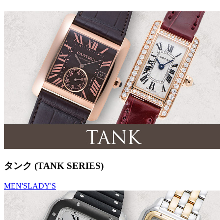
タンク (TANK SERIES)
MEN'S
LADY'S