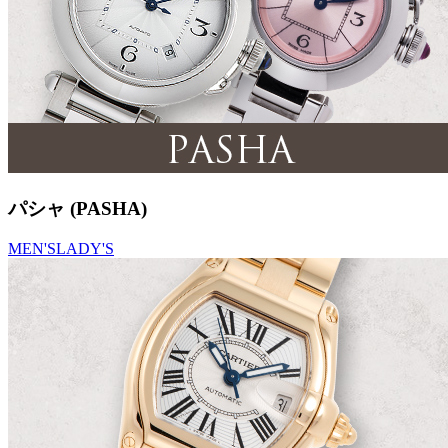
パシャ (PASHA)
MEN'S
LADY'S