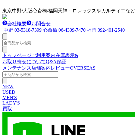
東京中野/大阪心斎橋/福岡天神：ロレックスやカルティエな
会社概要
お問合せ
中野
03-5318-7399
心斎橋
06-4309-7470
福岡
092-401-2540
トップページ
ご利用案内
在庫表示&
お取り寄せについて
Q&A
保証
メンテナンス
店舗案内
レビュー
OVERSEAS
NEW
USED
MEN'S
LADY'S
買取