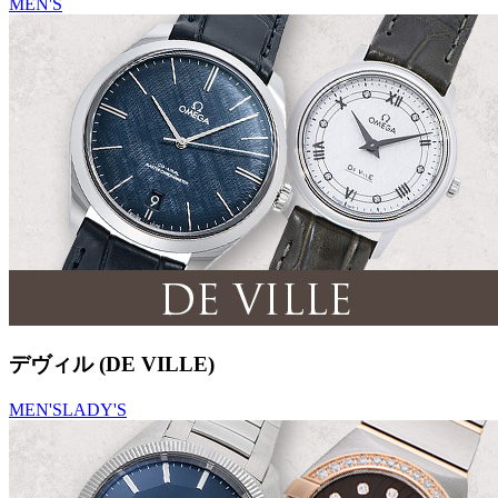
MEN'S
デヴィル (DE VILLE)
MEN'S
LADY'S