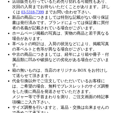
店頭販売も行っているため売り切れる可能性もあり、
次回の入荷までお待ちいただくことがあります。 詳し
くは
03-5318-7399
までお問い合わせ下さい。
新品の商品につきましては特別な記載がない限り保証
書は発行済みです。ブランドによっては保証書に買付
者の名義が記載されている場合がございます。
ホームページ掲載の写真は、実物の商品と若干異なる
場合があります。
革ベルトの時計は、入荷の状況などにより、掲載写真
の革ベルトと色等が異なる場合がございます。
中古の商品につきましては、経年により箱や冊子・付
属品類に凹みや破損などの劣化がある場合がございま
す。
箱の無いものは、当店のオリジナル BOX をお付けし
て送らせて頂きます。
代金引換以外でご注文していただいているお客様に
は、ご希望の場合、無料でブレスレットのサイズ調整
をした後に商品を発送させていただきます。
メジャー等で手首まわりを測り、ご注文画面の特記事
項欄にご入力下さい。
サイズ調整を行いますと、返品・交換は出来ませんの
で予めご了承下さい。