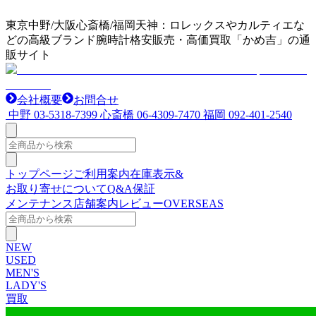
東京中野/大阪心斎橋/福岡天神：ロレックスやカルティエな
どの高級ブランド腕時計格安販売・高価買取「かめ吉」の通
販サイト
会社概要
お問合せ
中野
03-5318-7399
心斎橋
06-4309-7470
福岡
092-401-2540
トップページ
ご利用案内
在庫表示&
お取り寄せについて
Q&A
保証
メンテナンス
店舗案内
レビュー
OVERSEAS
NEW
USED
MEN'S
LADY'S
買取