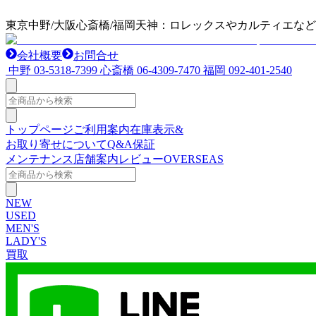
東京中野/大阪心斎橋/福岡天神：ロレックスやカルティエな
会社概要
お問合せ
中野
03-5318-7399
心斎橋
06-4309-7470
福岡
092-401-2540
トップページ
ご利用案内
在庫表示&
お取り寄せについて
Q&A
保証
メンテナンス
店舗案内
レビュー
OVERSEAS
NEW
USED
MEN'S
LADY'S
買取