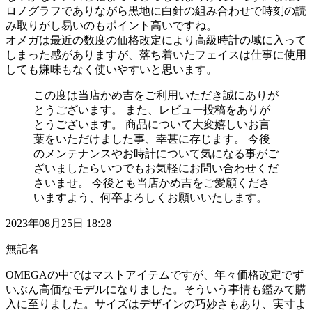
ロノグラフでありながら黒地に白針の組み合わせで時刻の読
み取りがし易いのもポイント高いですね。
オメガは最近の数度の価格改定により高級時計の域に入って
しまった感がありますが、落ち着いたフェイスは仕事に使用
しても嫌味もなく使いやすいと思います。
この度は当店かめ吉をご利用いただき誠にありが
とうございます。 また、レビュー投稿をありが
とうございます。 商品について大変嬉しいお言
葉をいただけました事、幸甚に存じます。 今後
のメンテナンスやお時計について気になる事がご
ざいましたらいつでもお気軽にお問い合わせくだ
さいませ。 今後とも当店かめ吉をご愛顧くださ
いますよう、何卒よろしくお願いいたします。
2023年08月25日 18:28
無記名
OMEGAの中ではマストアイテムですが、年々価格改定でず
いぶん高価なモデルになりました。そういう事情も鑑みて購
入に至りました。サイズはデザインの巧妙さもあり、実寸よ