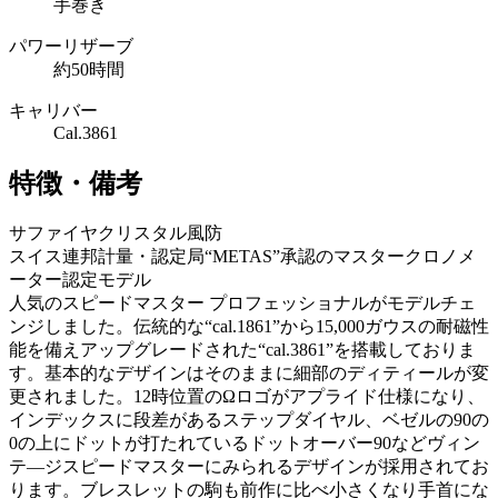
手巻き
パワーリザーブ
約50時間
キャリバー
Cal.3861
特徴・備考
サファイヤクリスタル風防
スイス連邦計量・認定局“METAS”承認のマスタークロノメ
ーター認定モデル
人気のスピードマスター プロフェッショナルがモデルチェ
ンジしました。伝統的な“cal.1861”から15,000ガウスの耐磁性
能を備えアップグレードされた“cal.3861”を搭載しておりま
す。基本的なデザインはそのままに細部のディティールが変
更されました。12時位置のΩロゴがアプライド仕様になり、
インデックスに段差があるステップダイヤル、ベゼルの90の
0の上にドットが打たれているドットオーバー90などヴィン
テ―ジスピードマスターにみられるデザインが採用されてお
ります。ブレスレットの駒も前作に比べ小さくなり手首にな