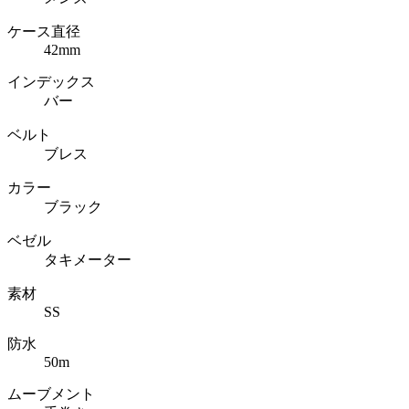
ケース直径
42mm
インデックス
バー
ベルト
ブレス
カラー
ブラック
ベゼル
タキメーター
素材
SS
防水
50m
ムーブメント