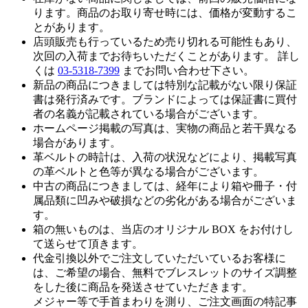
ります。商品のお取り寄せ時には、価格が変動するこ
とがあります。
店頭販売も行っているため売り切れる可能性もあり、
次回の入荷までお待ちいただくことがあります。 詳し
くは
03-5318-7399
までお問い合わせ下さい。
新品の商品につきましては特別な記載がない限り保証
書は発行済みです。ブランドによっては保証書に買付
者の名義が記載されている場合がございます。
ホームページ掲載の写真は、実物の商品と若干異なる
場合があります。
革ベルトの時計は、入荷の状況などにより、掲載写真
の革ベルトと色等が異なる場合がございます。
中古の商品につきましては、経年により箱や冊子・付
属品類に凹みや破損などの劣化がある場合がございま
す。
箱の無いものは、当店のオリジナル BOX をお付けし
て送らせて頂きます。
代金引換以外でご注文していただいているお客様に
は、ご希望の場合、無料でブレスレットのサイズ調整
をした後に商品を発送させていただきます。
メジャー等で手首まわりを測り、ご注文画面の特記事