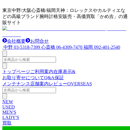
東京中野/大阪心斎橋/福岡天神：ロレックスやカルティエな
どの高級ブランド腕時計格安販売・高価買取「かめ吉」の通
販サイト
会社概要
お問合せ
中野
03-5318-7399
心斎橋
06-4309-7470
福岡
092-401-2540
トップページ
ご利用案内
在庫表示&
お取り寄せについて
Q&A
保証
メンテナンス
店舗案内
レビュー
OVERSEAS
NEW
USED
MEN'S
LADY'S
買取