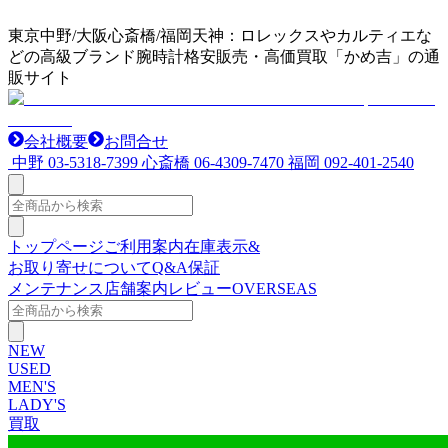
東京中野/大阪心斎橋/福岡天神：ロレックスやカルティエな
どの高級ブランド腕時計格安販売・高価買取「かめ吉」の通
販サイト
会社概要
お問合せ
中野
03-5318-7399
心斎橋
06-4309-7470
福岡
092-401-2540
トップページ
ご利用案内
在庫表示&
お取り寄せについて
Q&A
保証
メンテナンス
店舗案内
レビュー
OVERSEAS
NEW
USED
MEN'S
LADY'S
買取