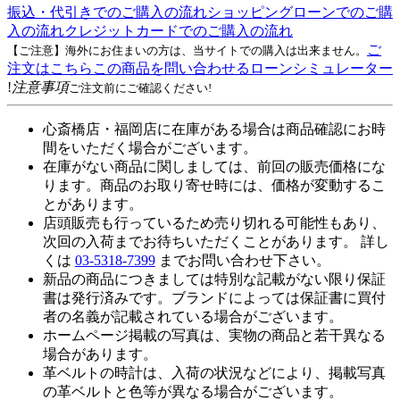
振込・代引きでのご購入の流れ
ショッピングローンでのご購
入の流れ
クレジットカードでのご購入の流れ
ご
【ご注意】海外にお住まいの方は、当サイトでの購入は出来ません。
注文はこちら
この商品を問い合わせる
ローンシミュレーター
!
注意事項
ご注文前にご確認ください!
心斎橋店・福岡店に在庫がある場合は商品確認にお時
間をいただく場合がございます。
在庫がない商品に関しましては、前回の販売価格にな
ります。商品のお取り寄せ時には、価格が変動するこ
とがあります。
店頭販売も行っているため売り切れる可能性もあり、
次回の入荷までお待ちいただくことがあります。 詳し
くは
03-5318-7399
までお問い合わせ下さい。
新品の商品につきましては特別な記載がない限り保証
書は発行済みです。ブランドによっては保証書に買付
者の名義が記載されている場合がございます。
ホームページ掲載の写真は、実物の商品と若干異なる
場合があります。
革ベルトの時計は、入荷の状況などにより、掲載写真
の革ベルトと色等が異なる場合がございます。