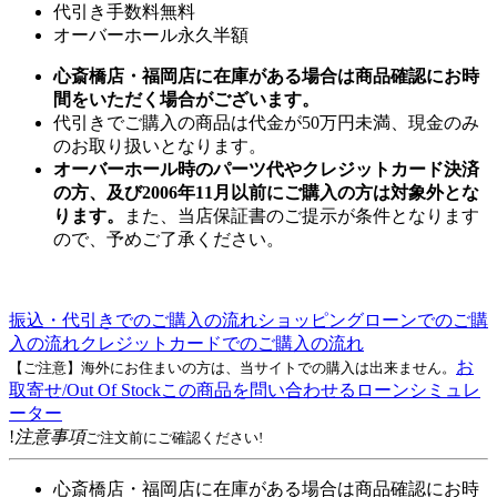
代引き手数料無料
オーバーホール永久半額
心斎橋店・福岡店に在庫がある場合は商品確認にお時
間をいただく場合がございます。
代引きでご購入の商品は代金が50万円未満、現金のみ
のお取り扱いとなります。
オーバーホール時のパーツ代やクレジットカード決済
の方、及び2006年11月以前にご購入の方は対象外とな
ります。
また、当店保証書のご提示が条件となります
ので、予めご了承ください。
振込・代引きでのご購入の流れ
ショッピングローンでのご購
入の流れ
クレジットカードでのご購入の流れ
お
【ご注意】海外にお住まいの方は、当サイトでの購入は出来ません。
取寄せ/Out Of Stock
この商品を問い合わせる
ローンシミュレ
ーター
!
注意事項
ご注文前にご確認ください!
心斎橋店・福岡店に在庫がある場合は商品確認にお時