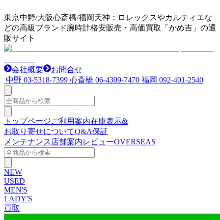
東京中野/大阪心斎橋/福岡天神：ロレックスやカルティエな
どの高級ブランド腕時計格安販売・高価買取「かめ吉」の通
販サイト
会社概要
お問合せ
中野
03-5318-7399
心斎橋
06-4309-7470
福岡
092-401-2540
トップページ
ご利用案内
在庫表示&
お取り寄せについて
Q&A
保証
メンテナンス
店舗案内
レビュー
OVERSEAS
NEW
USED
MEN'S
LADY'S
買取