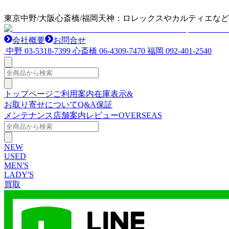
東京中野/大阪心斎橋/福岡天神：ロレックスやカルティエな
会社概要
お問合せ
中野
03-5318-7399
心斎橋
06-4309-7470
福岡
092-401-2540
トップページ
ご利用案内
在庫表示&
お取り寄せについて
Q&A
保証
メンテナンス
店舗案内
レビュー
OVERSEAS
NEW
USED
MEN'S
LADY'S
買取