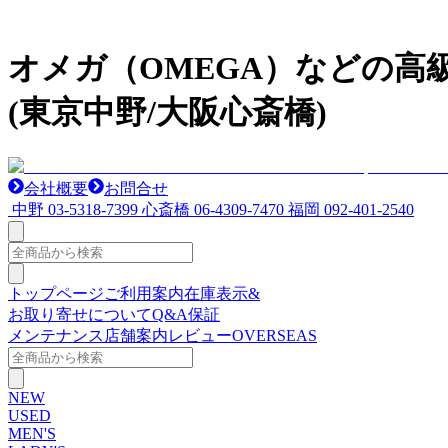
オメガ（OMEGA）などの
(東京中野/大阪心斎橋)
会社概要
お問合せ
中野
03-5318-7399
心斎橋
06-4309-7470
福岡
092-401-2540
トップページ
ご利用案内
在庫表示&
お取り寄せについて
Q&A
保証
メンテナンス
店舗案内
レビュー
OVERSEAS
NEW
USED
MEN'S