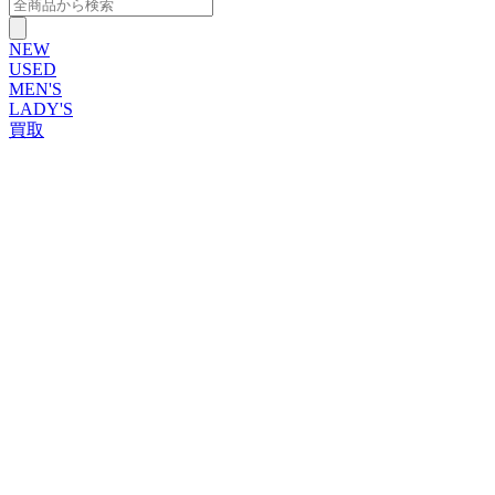
NEW
USED
MEN'S
LADY'S
買取
ROLEX
ブランドから探す
ブランドから探す
TUDOR
OMEGA
CARTIER
PATEK PHILIPPE
AUDEMARS PIGUET
A.LANGE&SOHNE
GLASHUTTE ORIGINAL
VACHERON CONSTANTIN
BREGUET
JAEGER-LECOULTRE
SEIKO
TAG Heuer
IWC
BREITLING
PANERAI
FRANCK MULLER