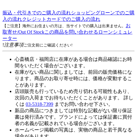
振込・代引きでのご購入の流れ
ショッピングローンでのご購
入の流れ
クレジットカードでのご購入の流れ
お
【ご注意】海外にお住まいの方は、当サイトでの購入は出来ません。
取寄せ/Out Of Stock
この商品を問い合わせる
ローンシミュレ
ーター
!
注意事項
ご注文前にご確認ください!
心斎橋店・福岡店に在庫がある場合は商品確認にお時
間をいただく場合がございます。
在庫がない商品に関しましては、前回の販売価格にな
ります。商品のお取り寄せ時には、価格が変動するこ
とがあります。
店頭販売も行っているため売り切れる可能性もあり、
次回の入荷までお待ちいただくことがあります。 詳し
くは
03-5318-7399
までお問い合わせ下さい。
新品の商品につきましては特別な記載がない限り保証
書は発行済みです。ブランドによっては保証書に買付
者の名義が記載されている場合がございます。
ホームページ掲載の写真は、実物の商品と若干異なる
場合があります。