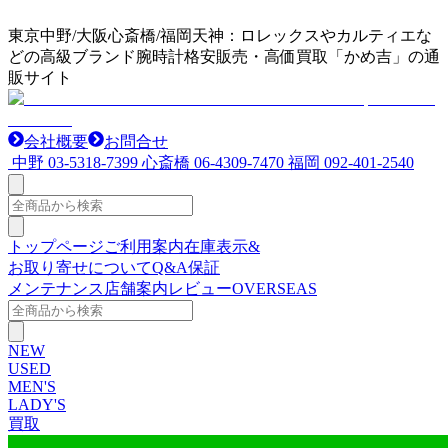
東京中野/大阪心斎橋/福岡天神：ロレックスやカルティエな
どの高級ブランド腕時計格安販売・高価買取「かめ吉」の通
販サイト
会社概要
お問合せ
中野
03-5318-7399
心斎橋
06-4309-7470
福岡
092-401-2540
トップページ
ご利用案内
在庫表示&
お取り寄せについて
Q&A
保証
メンテナンス
店舗案内
レビュー
OVERSEAS
NEW
USED
MEN'S
LADY'S
買取