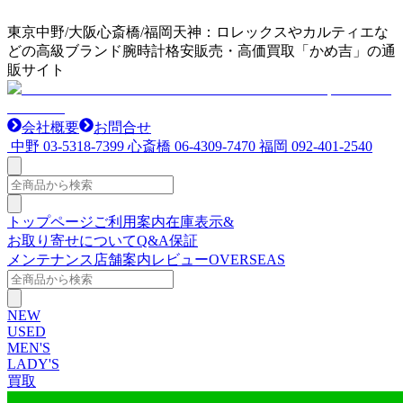
東京中野/大阪心斎橋/福岡天神：ロレックスやカルティエな
どの高級ブランド腕時計格安販売・高価買取「かめ吉」の通
販サイト
会社概要
お問合せ
中野
03-5318-7399
心斎橋
06-4309-7470
福岡
092-401-2540
トップページ
ご利用案内
在庫表示&
お取り寄せについて
Q&A
保証
メンテナンス
店舗案内
レビュー
OVERSEAS
NEW
USED
MEN'S
LADY'S
買取