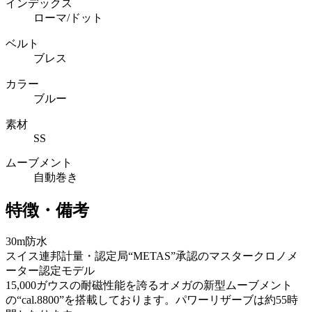
インデックス
ローマ/ドット
ベルト
ブレス
カラー
ブルー
素材
SS
ムーブメント
自動巻き
特徴・備考
30m防水
スイス連邦計量・認定局“METAS”承認のマスタークロノメ
ーター認定モデル
15,000ガウスの耐磁性能を誇るオメガの新型ムーブメント
の“cal.8800”を搭載しております。パワーリザーブは約55時