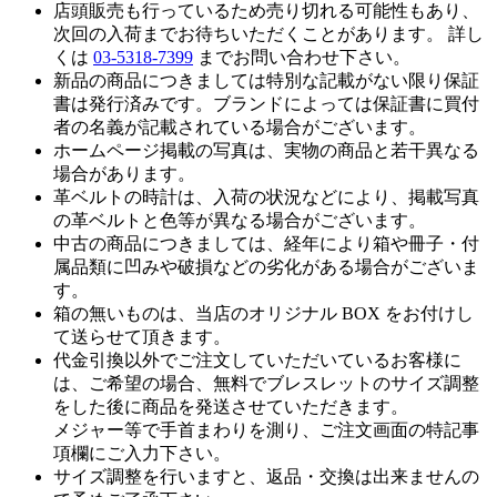
店頭販売も行っているため売り切れる可能性もあり、
次回の入荷までお待ちいただくことがあります。 詳し
くは
03-5318-7399
までお問い合わせ下さい。
新品の商品につきましては特別な記載がない限り保証
書は発行済みです。ブランドによっては保証書に買付
者の名義が記載されている場合がございます。
ホームページ掲載の写真は、実物の商品と若干異なる
場合があります。
革ベルトの時計は、入荷の状況などにより、掲載写真
の革ベルトと色等が異なる場合がございます。
中古の商品につきましては、経年により箱や冊子・付
属品類に凹みや破損などの劣化がある場合がございま
す。
箱の無いものは、当店のオリジナル BOX をお付けし
て送らせて頂きます。
代金引換以外でご注文していただいているお客様に
は、ご希望の場合、無料でブレスレットのサイズ調整
をした後に商品を発送させていただきます。
メジャー等で手首まわりを測り、ご注文画面の特記事
項欄にご入力下さい。
サイズ調整を行いますと、返品・交換は出来ませんの