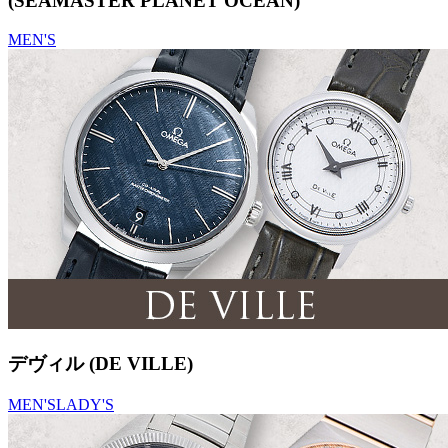
(SEAMASTER PLANET OCEAN)
MEN'S
デヴィル (DE VILLE)
MEN'S
LADY'S