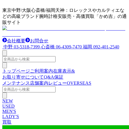
東京中野/大阪心斎橋/福岡天神：ロレックスやカルティエな
どの高級ブランド腕時計格安販売・高価買取「かめ吉」の通
販サイト
会社概要
お問合せ
中野
03-5318-7399
心斎橋
06-4309-7470
福岡
092-401-2540
トップページ
ご利用案内
在庫表示&
お取り寄せについて
Q&A
保証
メンテナンス
店舗案内
レビュー
OVERSEAS
NEW
USED
MEN'S
LADY'S
買取