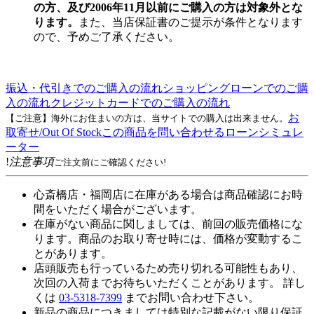
の方、及び2006年11月以前にご購入の方は対象外とな
ります。
また、当店保証書のご提示が条件となります
ので、予めご了承ください。
振込・代引きでのご購入の流れ
ショッピングローンでのご購
入の流れ
クレジットカードでのご購入の流れ
お
【ご注意】海外にお住まいの方は、当サイトでの購入は出来ません。
取寄せ/Out Of Stock
この商品を問い合わせる
ローンシミュレ
ーター
!
注意事項
ご注文前にご確認ください!
心斎橋店・福岡店に在庫がある場合は商品確認にお時
間をいただく場合がございます。
在庫がない商品に関しましては、前回の販売価格にな
ります。商品のお取り寄せ時には、価格が変動するこ
とがあります。
店頭販売も行っているため売り切れる可能性もあり、
次回の入荷までお待ちいただくことがあります。 詳し
くは
03-5318-7399
までお問い合わせ下さい。
新品の商品につきましては特別な記載がない限り保証