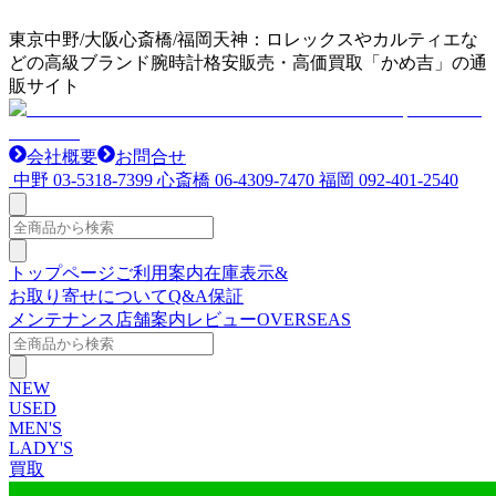
東京中野/大阪心斎橋/福岡天神：ロレックスやカルティエな
どの高級ブランド腕時計格安販売・高価買取「かめ吉」の通
販サイト
会社概要
お問合せ
中野
03-5318-7399
心斎橋
06-4309-7470
福岡
092-401-2540
トップページ
ご利用案内
在庫表示&
お取り寄せについて
Q&A
保証
メンテナンス
店舗案内
レビュー
OVERSEAS
NEW
USED
MEN'S
LADY'S
買取