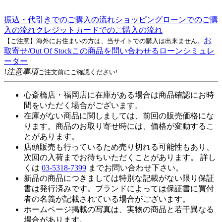
振込・代引きでのご購入の流れ
ショッピングローンでのご購
入の流れ
クレジットカードでのご購入の流れ
お
【ご注意】海外にお住まいの方は、当サイトでの購入は出来ません。
取寄せ/Out Of Stock
この商品を問い合わせる
ローンシミュレ
ーター
!
注意事項
ご注文前にご確認ください!
心斎橋店・福岡店に在庫がある場合は商品確認にお時
間をいただく場合がございます。
在庫がない商品に関しましては、前回の販売価格にな
ります。商品のお取り寄せ時には、価格が変動するこ
とがあります。
店頭販売も行っているため売り切れる可能性もあり、
次回の入荷までお待ちいただくことがあります。 詳し
くは
03-5318-7399
までお問い合わせ下さい。
新品の商品につきましては特別な記載がない限り保証
書は発行済みです。ブランドによっては保証書に買付
者の名義が記載されている場合がございます。
ホームページ掲載の写真は、実物の商品と若干異なる
場合があります。