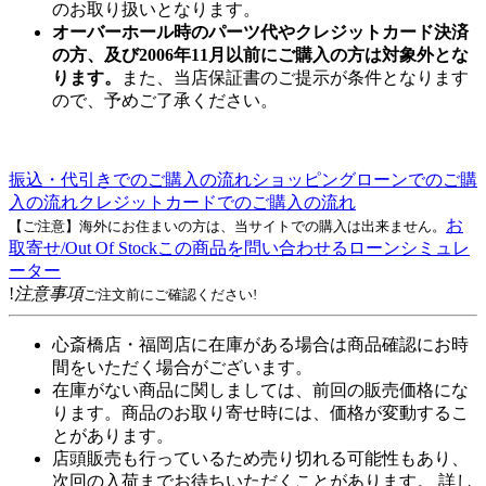
のお取り扱いとなります。
オーバーホール時のパーツ代やクレジットカード決済
の方、及び2006年11月以前にご購入の方は対象外とな
ります。
また、当店保証書のご提示が条件となります
ので、予めご了承ください。
振込・代引きでのご購入の流れ
ショッピングローンでのご購
入の流れ
クレジットカードでのご購入の流れ
お
【ご注意】海外にお住まいの方は、当サイトでの購入は出来ません。
取寄せ/Out Of Stock
この商品を問い合わせる
ローンシミュレ
ーター
!
注意事項
ご注文前にご確認ください!
心斎橋店・福岡店に在庫がある場合は商品確認にお時
間をいただく場合がございます。
在庫がない商品に関しましては、前回の販売価格にな
ります。商品のお取り寄せ時には、価格が変動するこ
とがあります。
店頭販売も行っているため売り切れる可能性もあり、
次回の入荷までお待ちいただくことがあります。 詳し