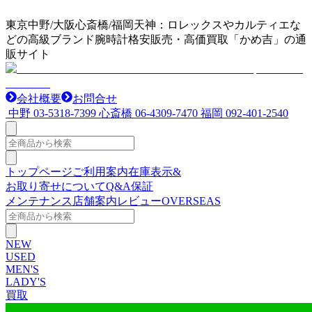
東京中野/大阪心斎橋/福岡天神：ロレックスやカルティエな
どの高級ブランド腕時計格安販売・高価買取「かめ吉」の通
販サイト
会社概要
お問合せ
中野
03-5318-7399
心斎橋
06-4309-7470
福岡
092-401-2540
トップページ
ご利用案内
在庫表示&
お取り寄せについて
Q&A
保証
メンテナンス
店舗案内
レビュー
OVERSEAS
NEW
USED
MEN'S
LADY'S
買取