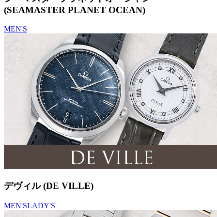
(SEAMASTER PLANET OCEAN)
MEN'S
デヴィル (DE VILLE)
MEN'S
LADY'S