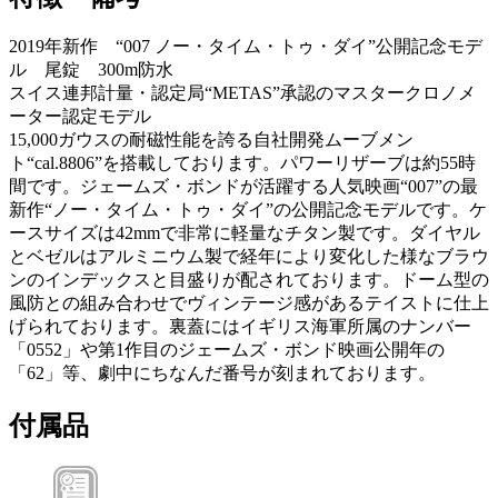
2019年新作 “007 ノー・タイム・トゥ・ダイ”公開記念モデ
ル 尾錠 300m防水
スイス連邦計量・認定局“METAS”承認のマスタークロノメ
ーター認定モデル
15,000ガウスの耐磁性能を誇る自社開発ムーブメン
ト“cal.8806”を搭載しております。パワーリザーブは約55時
間です。ジェームズ・ボンドが活躍する人気映画“007”の最
新作“ノー・タイム・トゥ・ダイ”の公開記念モデルです。ケ
ースサイズは42mmで非常に軽量なチタン製です。ダイヤル
とベゼルはアルミニウム製で経年により変化した様なブラウ
ンのインデックスと目盛りが配されております。ドーム型の
風防との組み合わせでヴィンテージ感があるテイストに仕上
げられております。裏蓋にはイギリス海軍所属のナンバー
「0552」や第1作目のジェームズ・ボンド映画公開年の
「62」等、劇中にちなんだ番号が刻まれております。
付属品