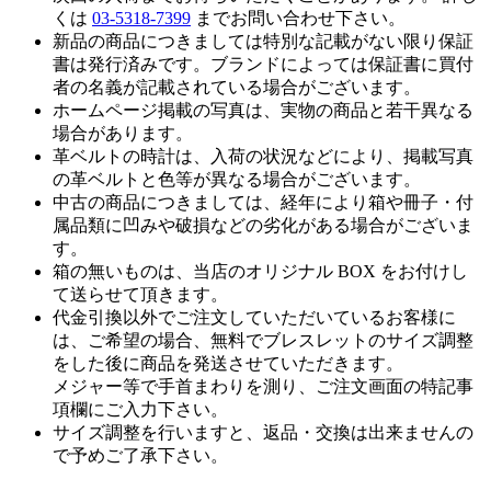
くは
03-5318-7399
までお問い合わせ下さい。
新品の商品につきましては特別な記載がない限り保証
書は発行済みです。ブランドによっては保証書に買付
者の名義が記載されている場合がございます。
ホームページ掲載の写真は、実物の商品と若干異なる
場合があります。
革ベルトの時計は、入荷の状況などにより、掲載写真
の革ベルトと色等が異なる場合がございます。
中古の商品につきましては、経年により箱や冊子・付
属品類に凹みや破損などの劣化がある場合がございま
す。
箱の無いものは、当店のオリジナル BOX をお付けし
て送らせて頂きます。
代金引換以外でご注文していただいているお客様に
は、ご希望の場合、無料でブレスレットのサイズ調整
をした後に商品を発送させていただきます。
メジャー等で手首まわりを測り、ご注文画面の特記事
項欄にご入力下さい。
サイズ調整を行いますと、返品・交換は出来ませんの
で予めご了承下さい。