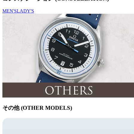
MEN'S
LADY'S
その他 (OTHER MODELS)