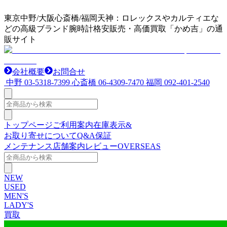
東京中野/大阪心斎橋/福岡天神：ロレックスやカルティエな
どの高級ブランド腕時計格安販売・高価買取「かめ吉」の通
販サイト
会社概要
お問合せ
中野
03-5318-7399
心斎橋
06-4309-7470
福岡
092-401-2540
トップページ
ご利用案内
在庫表示&
お取り寄せについて
Q&A
保証
メンテナンス
店舗案内
レビュー
OVERSEAS
NEW
USED
MEN'S
LADY'S
買取