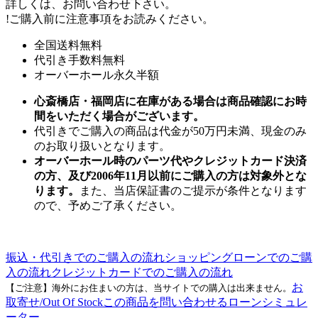
詳しくは、お問い合わせ下さい。
!
ご購入前に注意事項をお読みください。
全国送料無料
代引き手数料無料
オーバーホール永久半額
心斎橋店・福岡店に在庫がある場合は商品確認にお時
間をいただく場合がございます。
代引きでご購入の商品は代金が50万円未満、現金のみ
のお取り扱いとなります。
オーバーホール時のパーツ代やクレジットカード決済
の方、及び2006年11月以前にご購入の方は対象外とな
ります。
また、当店保証書のご提示が条件となります
ので、予めご了承ください。
振込・代引きでのご購入の流れ
ショッピングローンでのご購
入の流れ
クレジットカードでのご購入の流れ
お
【ご注意】海外にお住まいの方は、当サイトでの購入は出来ません。
取寄せ/Out Of Stock
この商品を問い合わせる
ローンシミュレ
ーター