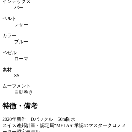
インデックス
バー
ベルト
レザー
カラー
ブルー
ベゼル
ローマ
素材
SS
ムーブメント
自動巻き
特徴・備考
2020年新作 Dバックル 50m防水
スイス連邦計量・認定局“METAS”承認のマスタークロノメ
ーター認定モデル