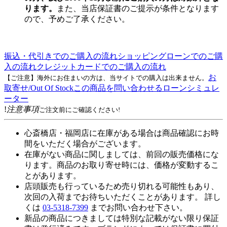
ります。
また、当店保証書のご提示が条件となります
ので、予めご了承ください。
振込・代引きでのご購入の流れ
ショッピングローンでのご購
入の流れ
クレジットカードでのご購入の流れ
お
【ご注意】海外にお住まいの方は、当サイトでの購入は出来ません。
取寄せ/Out Of Stock
この商品を問い合わせる
ローンシミュレ
ーター
!
注意事項
ご注文前にご確認ください!
心斎橋店・福岡店に在庫がある場合は商品確認にお時
間をいただく場合がございます。
在庫がない商品に関しましては、前回の販売価格にな
ります。商品のお取り寄せ時には、価格が変動するこ
とがあります。
店頭販売も行っているため売り切れる可能性もあり、
次回の入荷までお待ちいただくことがあります。 詳し
くは
03-5318-7399
までお問い合わせ下さい。
新品の商品につきましては特別な記載がない限り保証