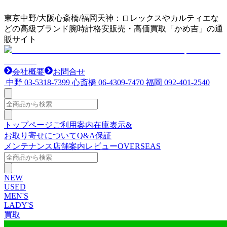
東京中野/大阪心斎橋/福岡天神：ロレックスやカルティエな
どの高級ブランド腕時計格安販売・高価買取「かめ吉」の通
販サイト
会社概要
お問合せ
中野
03-5318-7399
心斎橋
06-4309-7470
福岡
092-401-2540
トップページ
ご利用案内
在庫表示&
お取り寄せについて
Q&A
保証
メンテナンス
店舗案内
レビュー
OVERSEAS
NEW
USED
MEN'S
LADY'S
買取