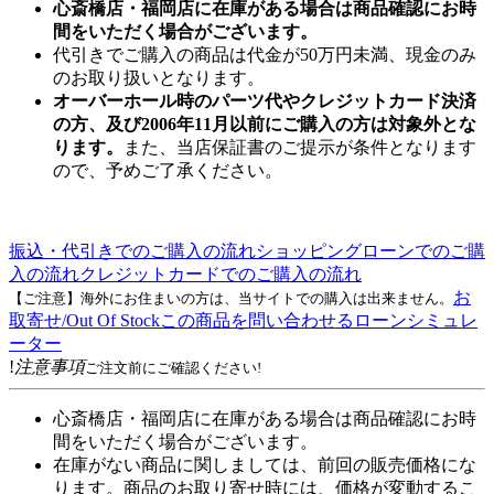
心斎橋店・福岡店に在庫がある場合は商品確認にお時
間をいただく場合がございます。
代引きでご購入の商品は代金が50万円未満、現金のみ
のお取り扱いとなります。
オーバーホール時のパーツ代やクレジットカード決済
の方、及び2006年11月以前にご購入の方は対象外とな
ります。
また、当店保証書のご提示が条件となります
ので、予めご了承ください。
振込・代引きでのご購入の流れ
ショッピングローンでのご購
入の流れ
クレジットカードでのご購入の流れ
お
【ご注意】海外にお住まいの方は、当サイトでの購入は出来ません。
取寄せ/Out Of Stock
この商品を問い合わせる
ローンシミュレ
ーター
!
注意事項
ご注文前にご確認ください!
心斎橋店・福岡店に在庫がある場合は商品確認にお時
間をいただく場合がございます。
在庫がない商品に関しましては、前回の販売価格にな
ります。商品のお取り寄せ時には、価格が変動するこ