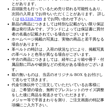
とがあります。
店頭販売も行っているため売り切れる可能性もあり、
次回の入荷までお待ちいただくことがあります。 詳し
くは
03-5318-7399
までお問い合わせ下さい。
新品の商品につきましては特別な記載がない限り保証
書は発行済みです。ブランドによっては保証書に買付
者の名義が記載されている場合がございます。
ホームページ掲載の写真は、実物の商品と若干異なる
場合があります。
革ベルトの時計は、入荷の状況などにより、掲載写真
の革ベルトと色等が異なる場合がございます。
中古の商品につきましては、経年により箱や冊子・付
属品類に凹みや破損などの劣化がある場合がございま
す。
箱の無いものは、当店のオリジナル BOX をお付けし
て送らせて頂きます。
代金引換以外でご注文していただいているお客様に
は、ご希望の場合、無料でブレスレットのサイズ調整
をした後に商品を発送させていただきます。
メジャー等で手首まわりを測り、ご注文画面の特記事
項欄にご入力下さい。