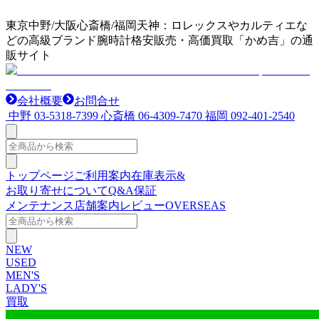
東京中野/大阪心斎橋/福岡天神：ロレックスやカルティエな
どの高級ブランド腕時計格安販売・高価買取「かめ吉」の通
販サイト
会社概要
お問合せ
中野
03-5318-7399
心斎橋
06-4309-7470
福岡
092-401-2540
トップページ
ご利用案内
在庫表示&
お取り寄せについて
Q&A
保証
メンテナンス
店舗案内
レビュー
OVERSEAS
NEW
USED
MEN'S
LADY'S
買取