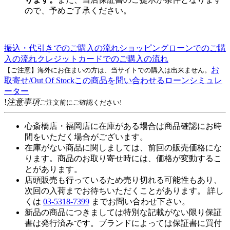
ので、予めご了承ください。
振込・代引きでのご購入の流れ
ショッピングローンでのご購
入の流れ
クレジットカードでのご購入の流れ
お
【ご注意】海外にお住まいの方は、当サイトでの購入は出来ません。
取寄せ/Out Of Stock
この商品を問い合わせる
ローンシミュレ
ーター
!
注意事項
ご注文前にご確認ください!
心斎橋店・福岡店に在庫がある場合は商品確認にお時
間をいただく場合がございます。
在庫がない商品に関しましては、前回の販売価格にな
ります。商品のお取り寄せ時には、価格が変動するこ
とがあります。
店頭販売も行っているため売り切れる可能性もあり、
次回の入荷までお待ちいただくことがあります。 詳し
くは
03-5318-7399
までお問い合わせ下さい。
新品の商品につきましては特別な記載がない限り保証
書は発行済みです。ブランドによっては保証書に買付