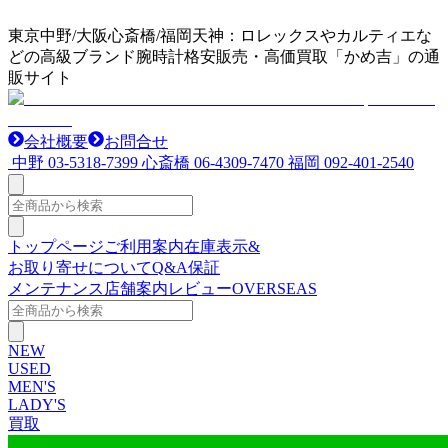
東京中野/大阪心斎橋/福岡天神：ロレックスやカルティエな
どの高級ブランド腕時計格安販売・高価買取「かめ吉」の通
販サイト
会社概要
お問合せ
中野
03-5318-7399
心斎橋
06-4309-7470
福岡
092-401-2540
トップページ
ご利用案内
在庫表示&
お取り寄せについて
Q&A
保証
メンテナンス
店舗案内
レビュー
OVERSEAS
NEW
USED
MEN'S
LADY'S
買取