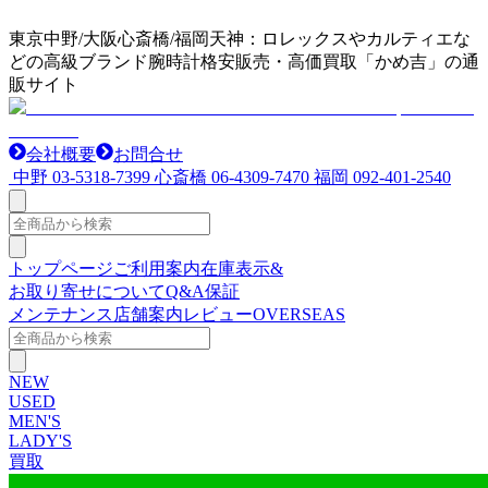
東京中野/大阪心斎橋/福岡天神：ロレックスやカルティエな
どの高級ブランド腕時計格安販売・高価買取「かめ吉」の通
販サイト
会社概要
お問合せ
中野
03-5318-7399
心斎橋
06-4309-7470
福岡
092-401-2540
トップページ
ご利用案内
在庫表示&
お取り寄せについて
Q&A
保証
メンテナンス
店舗案内
レビュー
OVERSEAS
NEW
USED
MEN'S
LADY'S
買取