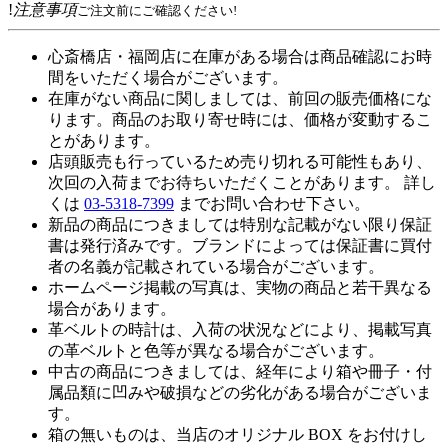
!
注意事項
ご注文前にご確認ください!
心斎橋店・福岡店に在庫がある場合は商品確認にお時
間をいただく場合がございます。
在庫がない商品に関しましては、前回の販売価格にな
ります。商品のお取り寄せ時には、価格が変動するこ
とがあります。
店頭販売も行っているため売り切れる可能性もあり、
次回の入荷までお待ちいただくことがあります。 詳し
くは
03-5318-7399
までお問い合わせ下さい。
新品の商品につきましては特別な記載がない限り保証
書は発行済みです。ブランドによっては保証書に買付
者の名義が記載されている場合がございます。
ホームページ掲載の写真は、実物の商品と若干異なる
場合があります。
革ベルトの時計は、入荷の状況などにより、掲載写真
の革ベルトと色等が異なる場合がございます。
中古の商品につきましては、経年により箱や冊子・付
属品類に凹みや破損などの劣化がある場合がございま
す。
箱の無いものは、当店のオリジナル BOX をお付けし