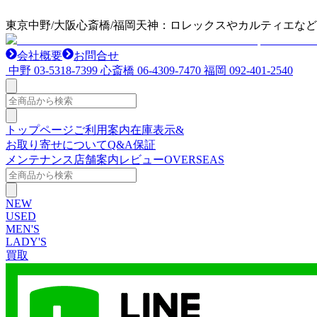
東京中野/大阪心斎橋/福岡天神：ロレックスやカルティエな
会社概要
お問合せ
中野
03-5318-7399
心斎橋
06-4309-7470
福岡
092-401-2540
トップページ
ご利用案内
在庫表示&
お取り寄せについて
Q&A
保証
メンテナンス
店舗案内
レビュー
OVERSEAS
NEW
USED
MEN'S
LADY'S
買取