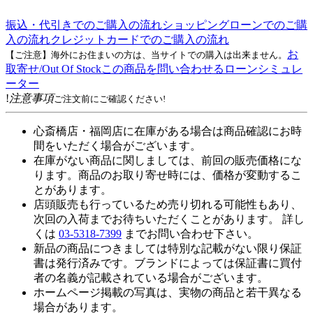
振込・代引きでのご購入の流れ
ショッピングローンでのご購
入の流れ
クレジットカードでのご購入の流れ
お
【ご注意】海外にお住まいの方は、当サイトでの購入は出来ません。
取寄せ/Out Of Stock
この商品を問い合わせる
ローンシミュレ
ーター
!
注意事項
ご注文前にご確認ください!
心斎橋店・福岡店に在庫がある場合は商品確認にお時
間をいただく場合がございます。
在庫がない商品に関しましては、前回の販売価格にな
ります。商品のお取り寄せ時には、価格が変動するこ
とがあります。
店頭販売も行っているため売り切れる可能性もあり、
次回の入荷までお待ちいただくことがあります。 詳し
くは
03-5318-7399
までお問い合わせ下さい。
新品の商品につきましては特別な記載がない限り保証
書は発行済みです。ブランドによっては保証書に買付
者の名義が記載されている場合がございます。
ホームページ掲載の写真は、実物の商品と若干異なる
場合があります。