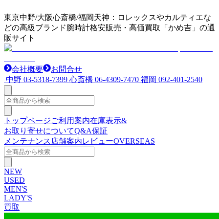
東京中野/大阪心斎橋/福岡天神：ロレックスやカルティエな
どの高級ブランド腕時計格安販売・高価買取「かめ吉」の通
販サイト
会社概要
お問合せ
中野
03-5318-7399
心斎橋
06-4309-7470
福岡
092-401-2540
トップページ
ご利用案内
在庫表示&
お取り寄せについて
Q&A
保証
メンテナンス
店舗案内
レビュー
OVERSEAS
NEW
USED
MEN'S
LADY'S
買取