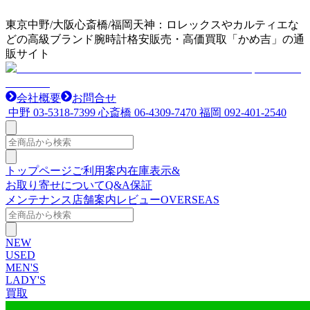
東京中野/大阪心斎橋/福岡天神：ロレックスやカルティエな
どの高級ブランド腕時計格安販売・高価買取「かめ吉」の通
販サイト
会社概要
お問合せ
中野
03-5318-7399
心斎橋
06-4309-7470
福岡
092-401-2540
トップページ
ご利用案内
在庫表示&
お取り寄せについて
Q&A
保証
メンテナンス
店舗案内
レビュー
OVERSEAS
NEW
USED
MEN'S
LADY'S
買取