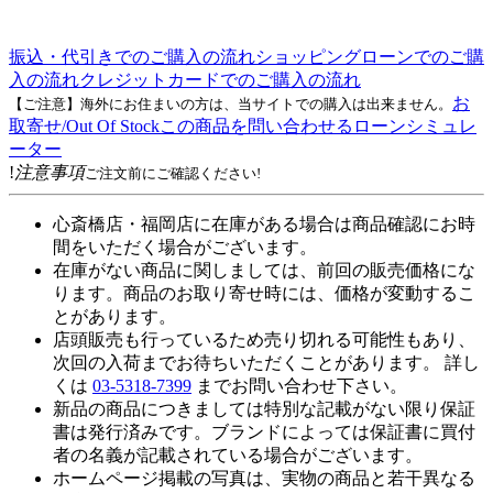
振込・代引きでのご購入の流れ
ショッピングローンでのご購
入の流れ
クレジットカードでのご購入の流れ
お
【ご注意】海外にお住まいの方は、当サイトでの購入は出来ません。
取寄せ/Out Of Stock
この商品を問い合わせる
ローンシミュレ
ーター
!
注意事項
ご注文前にご確認ください!
心斎橋店・福岡店に在庫がある場合は商品確認にお時
間をいただく場合がございます。
在庫がない商品に関しましては、前回の販売価格にな
ります。商品のお取り寄せ時には、価格が変動するこ
とがあります。
店頭販売も行っているため売り切れる可能性もあり、
次回の入荷までお待ちいただくことがあります。 詳し
くは
03-5318-7399
までお問い合わせ下さい。
新品の商品につきましては特別な記載がない限り保証
書は発行済みです。ブランドによっては保証書に買付
者の名義が記載されている場合がございます。
ホームページ掲載の写真は、実物の商品と若干異なる