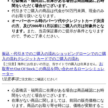
心斎橋店・福岡店に在庫がある場合は商品確認にお時
間をいただく場合がございます。
代引きでご購入の商品は代金が50万円未満、現金のみ
のお取り扱いとなります。
オーバーホール時のパーツ代やクレジットカード決済
の方、及び2006年11月以前にご購入の方は対象外とな
ります。
また、当店保証書のご提示が条件となります
ので、予めご了承ください。
振込・代引きでのご購入の流れ
ショッピングローンでのご購
入の流れ
クレジットカードでのご購入の流れ
お
【ご注意】海外にお住まいの方は、当サイトでの購入は出来ません。
取寄せ/Out Of Stock
この商品を問い合わせる
ローンシミュレ
ーター
!
注意事項
ご注文前にご確認ください!
心斎橋店・福岡店に在庫がある場合は商品確認にお時
間をいただく場合がございます。
在庫がない商品に関しましては、前回の販売価格にな
ります。商品のお取り寄せ時には、価格が変動するこ