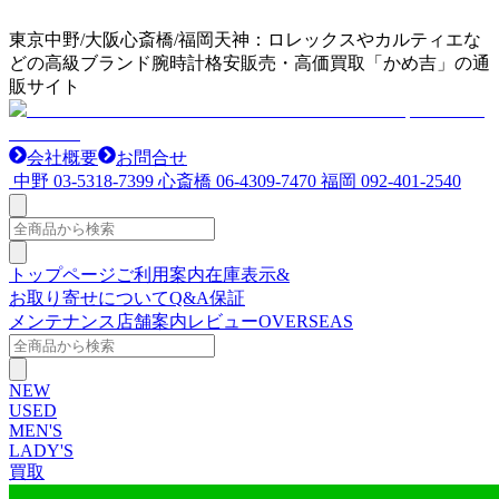
東京中野/大阪心斎橋/福岡天神：ロレックスやカルティエな
どの高級ブランド腕時計格安販売・高価買取「かめ吉」の通
販サイト
会社概要
お問合せ
中野
03-5318-7399
心斎橋
06-4309-7470
福岡
092-401-2540
トップページ
ご利用案内
在庫表示&
お取り寄せについて
Q&A
保証
メンテナンス
店舗案内
レビュー
OVERSEAS
NEW
USED
MEN'S
LADY'S
買取