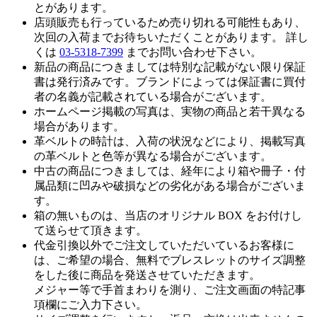
とがあります。
店頭販売も行っているため売り切れる可能性もあり、
次回の入荷までお待ちいただくことがあります。 詳し
くは
03-5318-7399
までお問い合わせ下さい。
新品の商品につきましては特別な記載がない限り保証
書は発行済みです。ブランドによっては保証書に買付
者の名義が記載されている場合がございます。
ホームページ掲載の写真は、実物の商品と若干異なる
場合があります。
革ベルトの時計は、入荷の状況などにより、掲載写真
の革ベルトと色等が異なる場合がございます。
中古の商品につきましては、経年により箱や冊子・付
属品類に凹みや破損などの劣化がある場合がございま
す。
箱の無いものは、当店のオリジナル BOX をお付けし
て送らせて頂きます。
代金引換以外でご注文していただいているお客様に
は、ご希望の場合、無料でブレスレットのサイズ調整
をした後に商品を発送させていただきます。
メジャー等で手首まわりを測り、ご注文画面の特記事
項欄にご入力下さい。