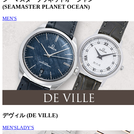
(SEAMASTER PLANET OCEAN)
MEN'S
デヴィル (DE VILLE)
MEN'S
LADY'S