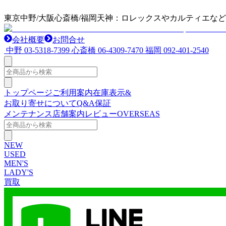
東京中野/大阪心斎橋/福岡天神：ロレックスやカルティエな
会社概要
お問合せ
中野
03-5318-7399
心斎橋
06-4309-7470
福岡
092-401-2540
トップページ
ご利用案内
在庫表示&
お取り寄せについて
Q&A
保証
メンテナンス
店舗案内
レビュー
OVERSEAS
NEW
USED
MEN'S
LADY'S
買取