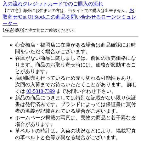
入の流れ
クレジットカードでのご購入の流れ
お
【ご注意】海外にお住まいの方は、当サイトでの購入は出来ません。
取寄せ/Out Of Stock
この商品を問い合わせる
ローンシミュレ
ーター
!
注意事項
ご注文前にご確認ください!
心斎橋店・福岡店に在庫がある場合は商品確認にお時
間をいただく場合がございます。
在庫がない商品に関しましては、前回の販売価格にな
ります。商品のお取り寄せ時には、価格が変動するこ
とがあります。
店頭販売も行っているため売り切れる可能性もあり、
次回の入荷までお待ちいただくことがあります。 詳し
くは
03-5318-7399
までお問い合わせ下さい。
新品の商品につきましては特別な記載がない限り保証
書は発行済みです。ブランドによっては保証書に買付
者の名義が記載されている場合がございます。
ホームページ掲載の写真は、実物の商品と若干異なる
場合があります。
革ベルトの時計は、入荷の状況などにより、掲載写真
の革ベルトと色等が異なる場合がございます。