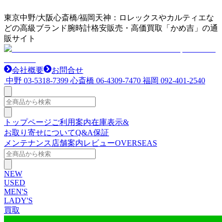
東京中野/大阪心斎橋/福岡天神：ロレックスやカルティエな
どの高級ブランド腕時計格安販売・高価買取「かめ吉」の通
販サイト
会社概要
お問合せ
中野
03-5318-7399
心斎橋
06-4309-7470
福岡
092-401-2540
トップページ
ご利用案内
在庫表示&
お取り寄せについて
Q&A
保証
メンテナンス
店舗案内
レビュー
OVERSEAS
NEW
USED
MEN'S
LADY'S
買取