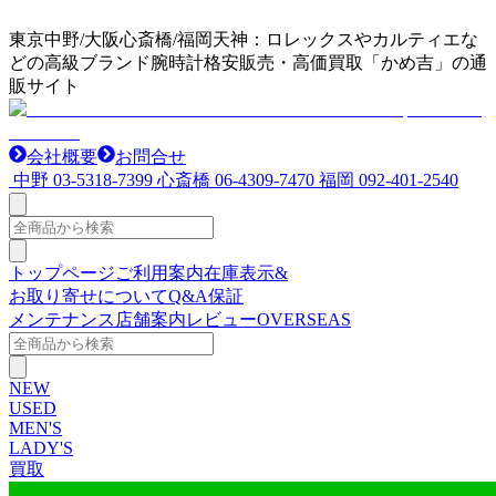
東京中野/大阪心斎橋/福岡天神：ロレックスやカルティエな
どの高級ブランド腕時計格安販売・高価買取「かめ吉」の通
販サイト
会社概要
お問合せ
中野
03-5318-7399
心斎橋
06-4309-7470
福岡
092-401-2540
トップページ
ご利用案内
在庫表示&
お取り寄せについて
Q&A
保証
メンテナンス
店舗案内
レビュー
OVERSEAS
NEW
USED
MEN'S
LADY'S
買取