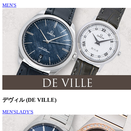
MEN'S
デヴィル (DE VILLE)
MEN'S
LADY'S