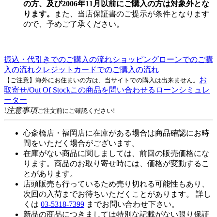
の方、及び2006年11月以前にご購入の方は対象外とな
ります。
また、当店保証書のご提示が条件となります
ので、予めご了承ください。
振込・代引きでのご購入の流れ
ショッピングローンでのご購
入の流れ
クレジットカードでのご購入の流れ
お
【ご注意】海外にお住まいの方は、当サイトでの購入は出来ません。
取寄せ/Out Of Stock
この商品を問い合わせる
ローンシミュレ
ーター
!
注意事項
ご注文前にご確認ください!
心斎橋店・福岡店に在庫がある場合は商品確認にお時
間をいただく場合がございます。
在庫がない商品に関しましては、前回の販売価格にな
ります。商品のお取り寄せ時には、価格が変動するこ
とがあります。
店頭販売も行っているため売り切れる可能性もあり、
次回の入荷までお待ちいただくことがあります。 詳し
くは
03-5318-7399
までお問い合わせ下さい。
新品の商品につきましては特別な記載がない限り保証