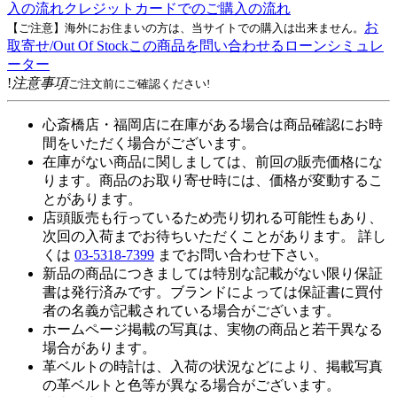
入の流れ
クレジットカードでのご購入の流れ
お
【ご注意】海外にお住まいの方は、当サイトでの購入は出来ません。
取寄せ/Out Of Stock
この商品を問い合わせる
ローンシミュレ
ーター
!
注意事項
ご注文前にご確認ください!
心斎橋店・福岡店に在庫がある場合は商品確認にお時
間をいただく場合がございます。
在庫がない商品に関しましては、前回の販売価格にな
ります。商品のお取り寄せ時には、価格が変動するこ
とがあります。
店頭販売も行っているため売り切れる可能性もあり、
次回の入荷までお待ちいただくことがあります。 詳し
くは
03-5318-7399
までお問い合わせ下さい。
新品の商品につきましては特別な記載がない限り保証
書は発行済みです。ブランドによっては保証書に買付
者の名義が記載されている場合がございます。
ホームページ掲載の写真は、実物の商品と若干異なる
場合があります。
革ベルトの時計は、入荷の状況などにより、掲載写真
の革ベルトと色等が異なる場合がございます。