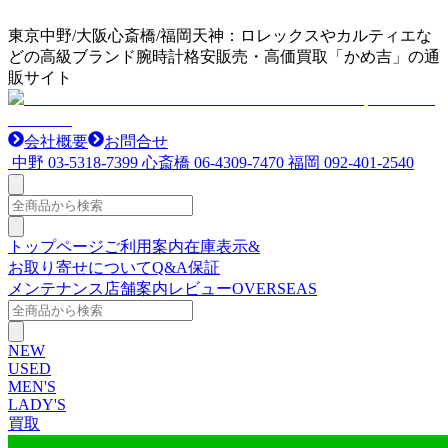
東京中野/大阪心斎橋/福岡天神：ロレックスやカルティエな
どの高級ブランド腕時計格安販売・高価買取「かめ吉」の通
販サイト
会社概要
お問合せ
中野
03-5318-7399
心斎橋
06-4309-7470
福岡
092-401-2540
トップページ
ご利用案内
在庫表示&
お取り寄せについて
Q&A
保証
メンテナンス
店舗案内
レビュー
OVERSEAS
NEW
USED
MEN'S
LADY'S
買取