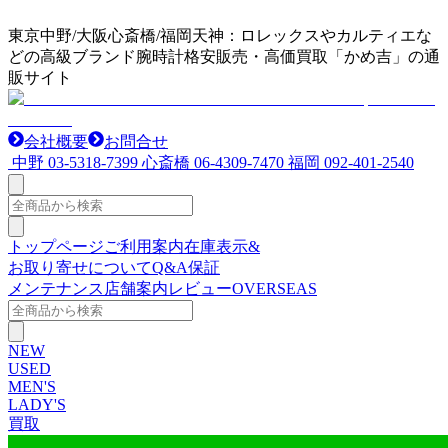
東京中野/大阪心斎橋/福岡天神：ロレックスやカルティエな
どの高級ブランド腕時計格安販売・高価買取「かめ吉」の通
販サイト
会社概要
お問合せ
中野
03-5318-7399
心斎橋
06-4309-7470
福岡
092-401-2540
トップページ
ご利用案内
在庫表示&
お取り寄せについて
Q&A
保証
メンテナンス
店舗案内
レビュー
OVERSEAS
NEW
USED
MEN'S
LADY'S
買取