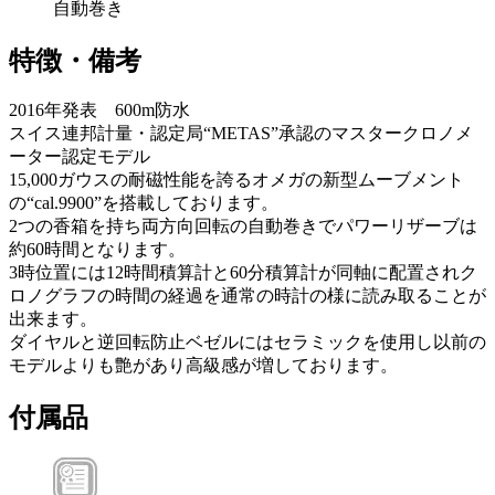
自動巻き
特徴・備考
2016年発表 600m防水
スイス連邦計量・認定局“METAS”承認のマスタークロノメ
ーター認定モデル
15,000ガウスの耐磁性能を誇るオメガの新型ムーブメント
の“cal.9900”を搭載しております。
2つの香箱を持ち両方向回転の自動巻きでパワーリザーブは
約60時間となります。
3時位置には12時間積算計と60分積算計が同軸に配置されク
ロノグラフの時間の経過を通常の時計の様に読み取ることが
出来ます。
ダイヤルと逆回転防止ベゼルにはセラミックを使用し以前の
モデルよりも艶があり高級感が増しております。
付属品