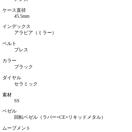
ケース直径
45.5mm
インデックス
アラビア（ミラー）
ベルト
ブレス
カラー
ブラック
ダイヤル
セラミック
素材
SS
ベゼル
回転ベゼル（ラバー×CE×リキッドメタル）
ムーブメント