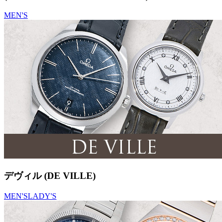
MEN'S
デヴィル (DE VILLE)
MEN'S
LADY'S