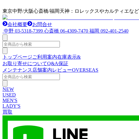
東京中野/大阪心斎橋/福岡天神：ロレックスやカルティエな
会社概要
お問合せ
中野
03-5318-7399
心斎橋
06-4309-7470
福岡
092-401-2540
トップページ
ご利用案内
在庫表示&
お取り寄せについて
Q&A
保証
メンテナンス
店舗案内
レビュー
OVERSEAS
NEW
USED
MEN'S
LADY'S
買取