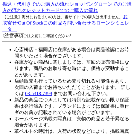
振込・代引きでのご購入の流れ
ショッピングローンでのご購
入の流れ
クレジットカードでのご購入の流れ
お
【ご注意】海外にお住まいの方は、当サイトでの購入は出来ません。
取寄せ/Out Of Stock
この商品を問い合わせる
ローンシミュレ
ーター
!
注意事項
ご注文前にご確認ください!
心斎橋店・福岡店に在庫がある場合は商品確認にお時
間をいただく場合がございます。
在庫がない商品に関しましては、前回の販売価格にな
ります。商品のお取り寄せ時には、価格が変動するこ
とがあります。
店頭販売も行っているため売り切れる可能性もあり、
次回の入荷までお待ちいただくことがあります。 詳し
くは
03-5318-7399
までお問い合わせ下さい。
新品の商品につきましては特別な記載がない限り保証
書は発行済みです。ブランドによっては保証書に買付
者の名義が記載されている場合がございます。
ホームページ掲載の写真は、実物の商品と若干異なる
場合があります。
革ベルトの時計は、入荷の状況などにより、掲載写真