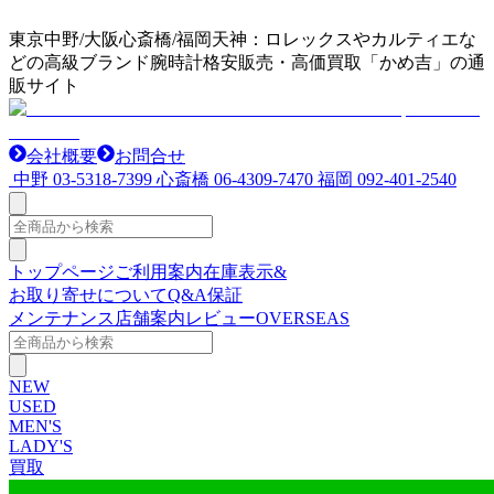
東京中野/大阪心斎橋/福岡天神：ロレックスやカルティエな
どの高級ブランド腕時計格安販売・高価買取「かめ吉」の通
販サイト
会社概要
お問合せ
中野
03-5318-7399
心斎橋
06-4309-7470
福岡
092-401-2540
トップページ
ご利用案内
在庫表示&
お取り寄せについて
Q&A
保証
メンテナンス
店舗案内
レビュー
OVERSEAS
NEW
USED
MEN'S
LADY'S
買取