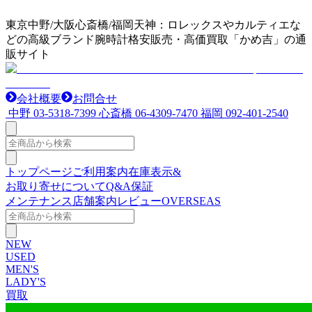
東京中野/大阪心斎橋/福岡天神：ロレックスやカルティエな
どの高級ブランド腕時計格安販売・高価買取「かめ吉」の通
販サイト
会社概要
お問合せ
中野
03-5318-7399
心斎橋
06-4309-7470
福岡
092-401-2540
トップページ
ご利用案内
在庫表示&
お取り寄せについて
Q&A
保証
メンテナンス
店舗案内
レビュー
OVERSEAS
NEW
USED
MEN'S
LADY'S
買取