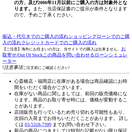
の方、及び2006年11月以前にご購入の方は対象外とな
ります。
また、当店保証書のご提示が条件となります
ので、予めご了承ください。
振込・代引きでのご購入の流れ
ショッピングローンでのご購
入の流れ
クレジットカードでのご購入の流れ
お
【ご注意】海外にお住まいの方は、当サイトでの購入は出来ません。
取寄せ/Out Of Stock
この商品を問い合わせる
ローンシミュレ
ーター
!
注意事項
ご注文前にご確認ください!
心斎橋店・福岡店に在庫がある場合は商品確認にお時
間をいただく場合がございます。
在庫がない商品に関しましては、前回の販売価格にな
ります。商品のお取り寄せ時には、価格が変動するこ
とがあります。
店頭販売も行っているため売り切れる可能性もあり、
次回の入荷までお待ちいただくことがあります。 詳し
くは
03-5318-7399
までお問い合わせ下さい。
新品の商品につきましては特別な記載がない限り保証