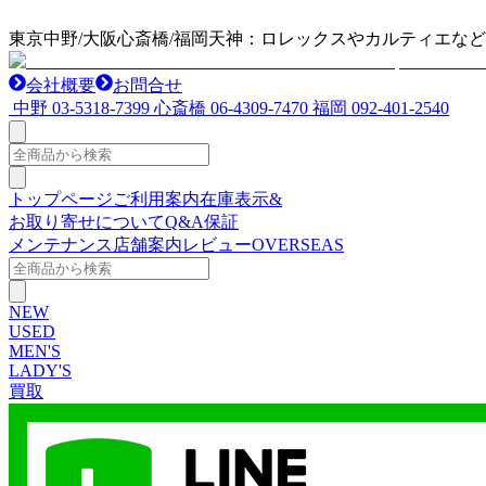
東京中野/大阪心斎橋/福岡天神：ロレックスやカルティエな
会社概要
お問合せ
中野
03-5318-7399
心斎橋
06-4309-7470
福岡
092-401-2540
トップページ
ご利用案内
在庫表示&
お取り寄せについて
Q&A
保証
メンテナンス
店舗案内
レビュー
OVERSEAS
NEW
USED
MEN'S
LADY'S
買取