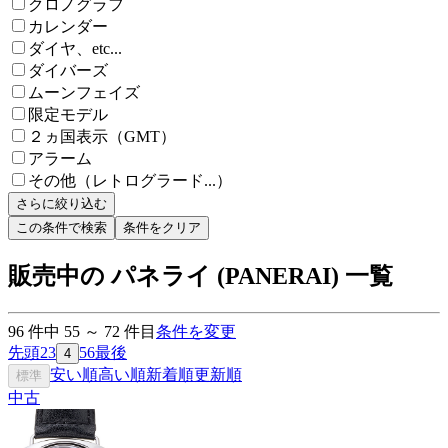
クロノグラフ
カレンダー
ダイヤ、etc...
ダイバーズ
ムーンフェイズ
限定モデル
２ヵ国表示（GMT）
アラーム
その他（レトログラード...）
さらに絞り込む
この条件で検索
条件をクリア
販売中の パネライ (PANERAI) 一覧
96
件中
55
～
72
件目
条件を変更
先頭
2
3
5
6
最後
4
安い順
高い順
新着順
更新順
標準
中古