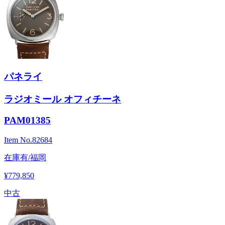
パネライ
ラジオミール オフィチーネ
PAM01385
Item No.
82684
在庫有/福岡
¥779,850
中古