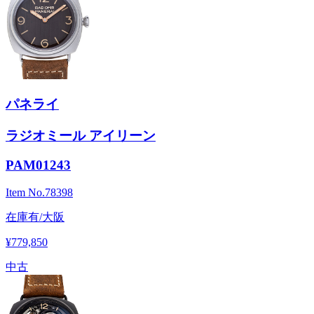
パネライ
ラジオミール アイリーン
PAM01243
Item No.
78398
在庫有/大阪
¥779,850
中古