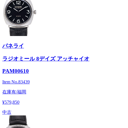
パネライ
ラジオミール 8デイズ アッチャイオ
PAM00610
Item No.
83439
在庫有/福岡
¥579,850
中古