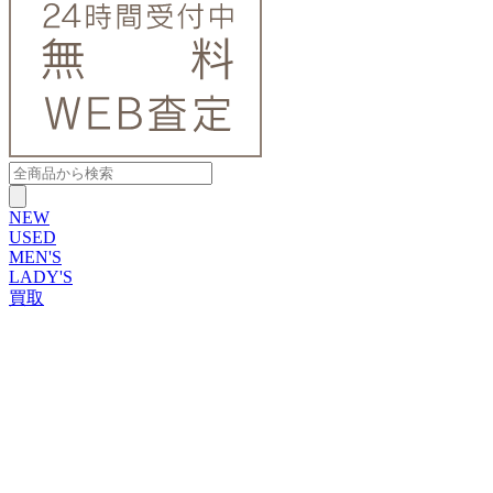
NEW
USED
MEN'S
LADY'S
買取
ROLEX
ブランドから探す
ブランドから探す
TUDOR
OMEGA
CARTIER
PATEK PHILIPPE
AUDEMARS PIGUET
A.LANGE&SOHNE
GLASHUTTE ORIGINAL