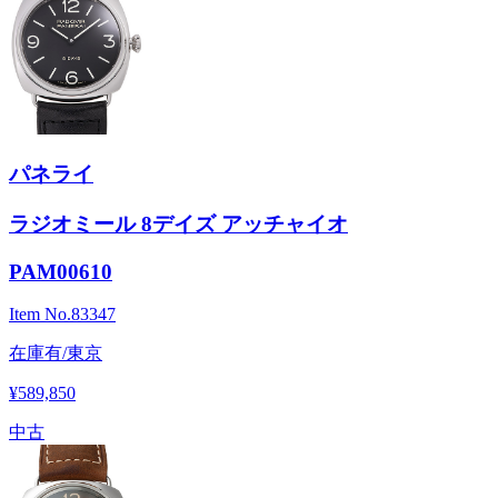
パネライ
ラジオミール 8デイズ アッチャイオ
PAM00610
Item No.
83347
在庫有/東京
¥589,850
中古