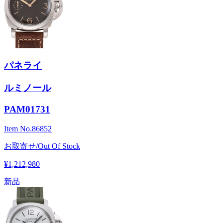
パネライ
ルミノール
PAM01731
Item No.
86852
お取寄せ/Out Of Stock
¥1,212,980
新品