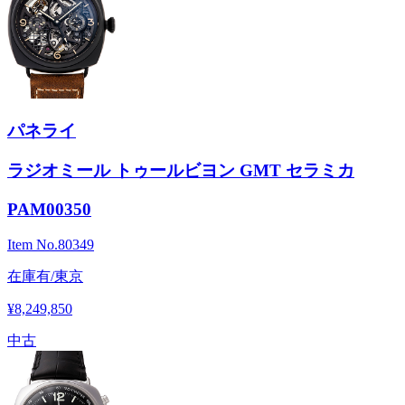
パネライ
ラジオミール トゥールビヨン GMT セラミカ
PAM00350
Item No.
80349
在庫有/東京
¥8,249,850
中古