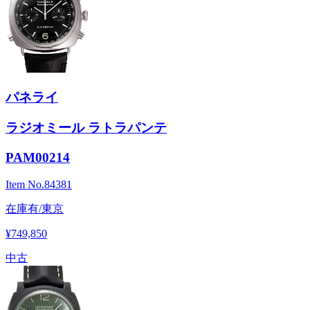
パネライ
ラジオミール ラトラパンテ
PAM00214
Item No.
84381
在庫有/東京
¥749,850
中古