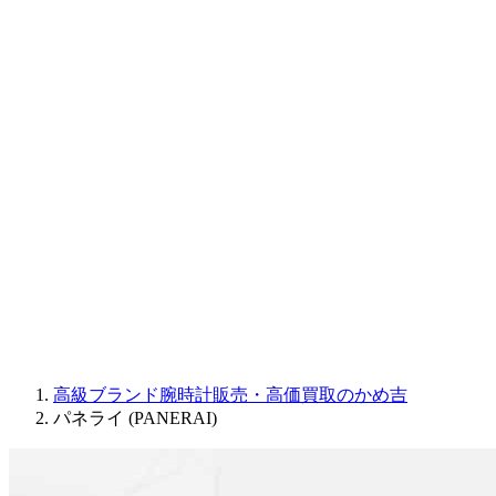
CORUM
CHRONOSWISS
BALL WATCH
Sinn
ROGER DUBUIS
Montblanc
FREDERIQUE CONSTANT
MAURICE LACROIX
ULYSSE NARDIN
JAQUET DROZ
GRAHAM
PARMIGIANI FLEURIER
OTHER BRANDS
JEWELRY
高級ブランド腕時計販売・高価買取のかめ吉
パネライ (PANERAI)