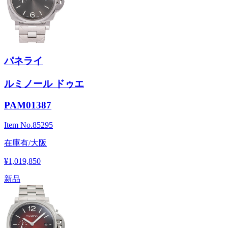
パネライ
ルミノール ドゥエ
PAM01387
Item No.
85295
在庫有/大阪
¥1,019,850
新品