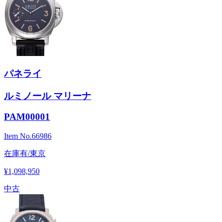
パネライ
ルミノール マリーナ
PAM00001
Item No.
66986
在庫有/東京
¥1,098,950
中古