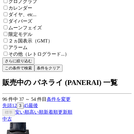
クロノグラフ
カレンダー
ダイヤ、etc...
ダイバーズ
ムーンフェイズ
限定モデル
２ヵ国表示（GMT）
アラーム
その他（レトログラード...）
さらに絞り込む
この条件で検索
条件をクリア
販売中の パネライ (PANERAI) 一覧
96
件中
37
～
54
件目
条件を変更
先頭
1
2
4
5
最後
3
安い順
高い順
新着順
更新順
標準
中古