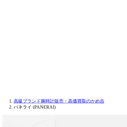
CORUM
CHRONOSWISS
BALL WATCH
Sinn
ROGER DUBUIS
Montblanc
FREDERIQUE CONSTANT
MAURICE LACROIX
ULYSSE NARDIN
JAQUET DROZ
GRAHAM
PARMIGIANI FLEURIER
OTHER BRANDS
JEWELRY
高級ブランド腕時計販売・高価買取のかめ吉
パネライ (PANERAI)