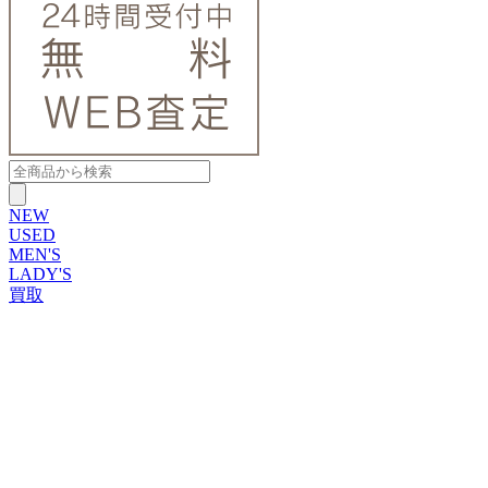
NEW
USED
MEN'S
LADY'S
買取
ROLEX
ブランドから探す
ブランドから探す
TUDOR
OMEGA
CARTIER
PATEK PHILIPPE
AUDEMARS PIGUET
A.LANGE&SOHNE
GLASHUTTE ORIGINAL