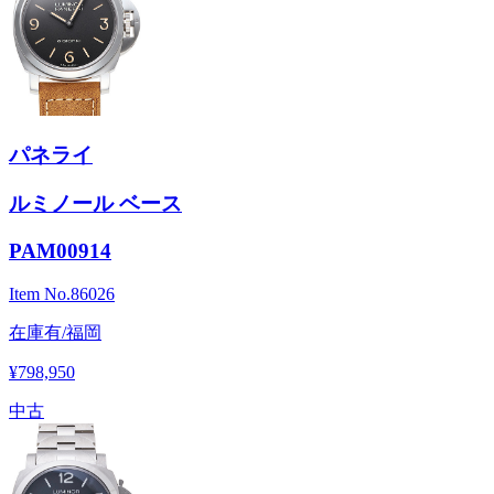
パネライ
ルミノール ベース
PAM00914
Item No.
86026
在庫有/福岡
¥798,950
中古