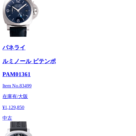
パネライ
ルミノール ビテンポ
PAM01361
Item No.
83499
在庫有/大阪
¥1,129,850
中古