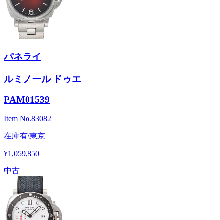
パネライ
ルミノール ドゥエ
PAM01539
Item No.
83082
在庫有/東京
¥1,059,850
中古