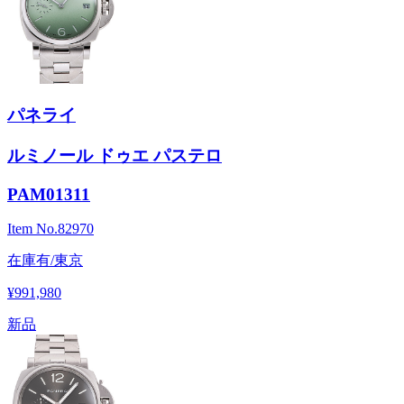
パネライ
ルミノール ドゥエ パステロ
PAM01311
Item No.
82970
在庫有/東京
¥991,980
新品