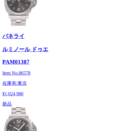
パネライ
ルミノール ドゥエ
PAM01387
Item No.
86578
在庫有/東京
¥1,024,980
新品