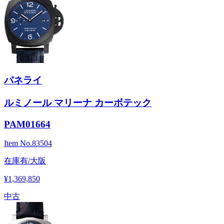
パネライ
ルミノール マリーナ カーボテック
PAM01664
Item No.
83504
在庫有/大阪
¥1,369,850
中古