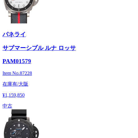
パネライ
サブマーシブル ルナ ロッサ
PAM01579
Item No.
87228
在庫有/大阪
¥1,159,850
中古