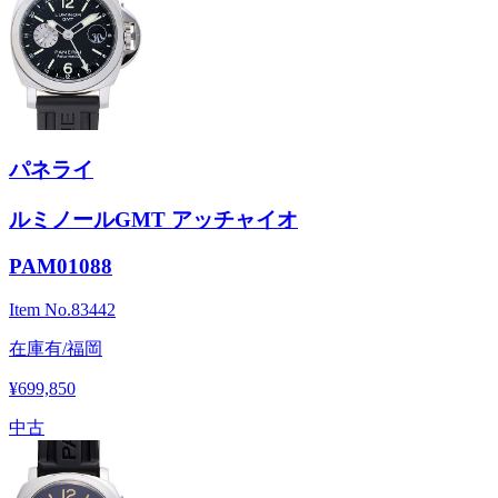
パネライ
ルミノールGMT アッチャイオ
PAM01088
Item No.
83442
在庫有/福岡
¥699,850
中古