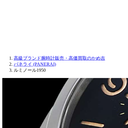
JAQUET DROZ
GRAHAM
PARMIGIANI FLEURIER
OTHER BRANDS
JEWELRY
高級ブランド腕時計販売・高価買取のかめ吉
パネライ (PANERAI)
ルミノール1950