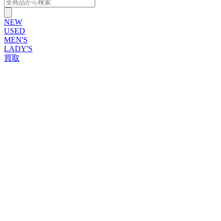
NEW
USED
MEN'S
LADY'S
買取
ROLEX
ブランドから探す
ブランドから探す
TUDOR
OMEGA
CARTIER
PATEK PHILIPPE
AUDEMARS PIGUET
A.LANGE&SOHNE
GLASHUTTE ORIGINAL
VACHERON CONSTANTIN
BREGUET
JAEGER-LECOULTRE
SEIKO
TAG Heuer
IWC
BREITLING
PANERAI
FRANCK MULLER