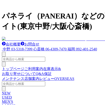
パネライ（PANERAI）な
イト(東京中野/大阪心斎橋)
会社概要
お問合せ
中野
03-5318-7399
心斎橋
06-4309-7470
福岡
092-401-2540
トップページ
ご利用案内
在庫表示&
お取り寄せについて
Q&A
保証
メンテナンス
店舗案内
レビュー
OVERSEAS
NEW
USED
MEN'S