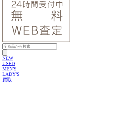
NEW
USED
MEN'S
LADY'S
買取
ROLEX
ブランドから探す
ブランドから探す
TUDOR
OMEGA
CARTIER
PATEK PHILIPPE
AUDEMARS PIGUET
A.LANGE&SOHNE
GLASHUTTE ORIGINAL