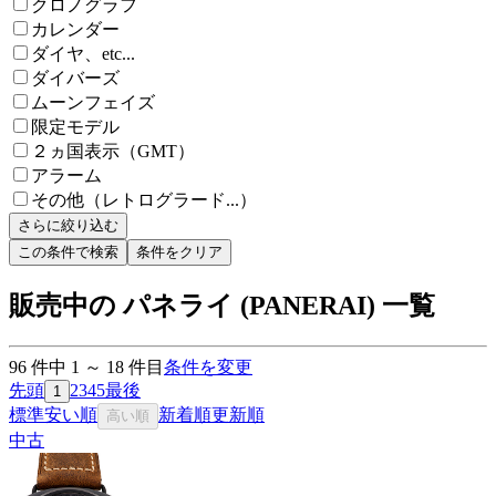
クロノグラフ
カレンダー
ダイヤ、etc...
ダイバーズ
ムーンフェイズ
限定モデル
２ヵ国表示（GMT）
アラーム
その他（レトログラード...）
さらに絞り込む
この条件で検索
条件をクリア
販売中の パネライ (PANERAI) 一覧
96
件中
1
～
18
件目
条件を変更
先頭
2
3
4
5
最後
1
標準
安い順
新着順
更新順
高い順
中古