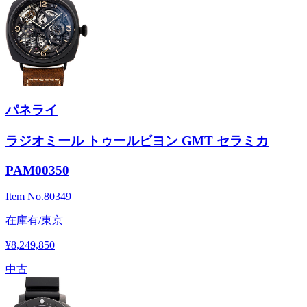
パネライ
ラジオミール トゥールビヨン GMT セラミカ
PAM00350
Item No.
80349
在庫有/東京
¥8,249,850
中古