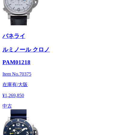
パネライ
ルミノール クロノ
PAM01218
Item No.
70375
在庫有/大阪
¥1,269,850
中古