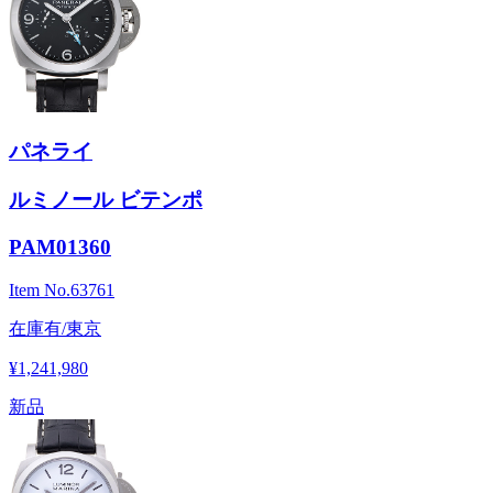
パネライ
ルミノール ビテンポ
PAM01360
Item No.
63761
在庫有/東京
¥1,241,980
新品