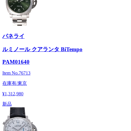
パネライ
ルミノール クアランタ BiTempo
PAM01640
Item No.
76713
在庫有/東京
¥1,312,980
新品