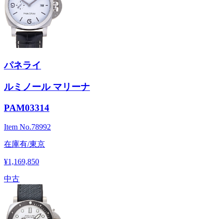
パネライ
ルミノール マリーナ
PAM03314
Item No.
78992
在庫有/東京
¥1,169,850
中古