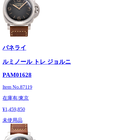
パネライ
ルミノール トレ ジョルニ
PAM01628
Item No.
87119
在庫有/東京
¥1,459,850
未使用品