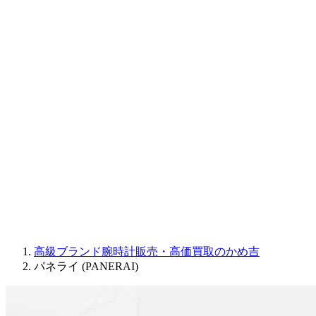
CORUM
CHRONOSWISS
BALL WATCH
Sinn
ROGER DUBUIS
Montblanc
FREDERIQUE CONSTANT
MAURICE LACROIX
ULYSSE NARDIN
JAQUET DROZ
GRAHAM
PARMIGIANI FLEURIER
OTHER BRANDS
JEWELRY
高級ブランド腕時計販売・高価買取のかめ吉
パネライ (PANERAI)