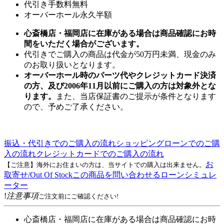
代引き手数料無料
オーバーホール永久半額
心斎橋店・福岡店に在庫がある場合は商品確認にお時
間をいただく場合がございます。
代引きでご購入の商品は代金が50万円未満、現金のみ
のお取り扱いとなります。
オーバーホール時のパーツ代やクレジットカード決済
の方、及び2006年11月以前にご購入の方は対象外とな
ります。
また、当店保証書のご提示が条件となります
ので、予めご了承ください。
振込・代引きでのご購入の流れ
ショッピングローンでのご購
入の流れ
クレジットカードでのご購入の流れ
お
【ご注意】海外にお住まいの方は、当サイトでの購入は出来ません。
取寄せ/Out Of Stock
この商品を問い合わせる
ローンシミュレ
ーター
!
注意事項
ご注文前にご確認ください!
心斎橋店・福岡店に在庫がある場合は商品確認にお時