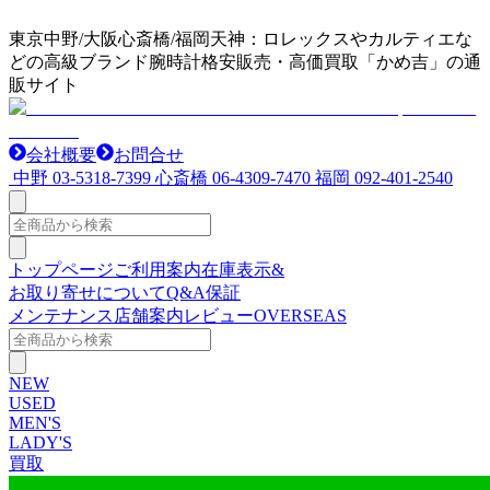
東京中野/大阪心斎橋/福岡天神：ロレックスやカルティエな
どの高級ブランド腕時計格安販売・高価買取「かめ吉」の通
販サイト
会社概要
お問合せ
中野
03-5318-7399
心斎橋
06-4309-7470
福岡
092-401-2540
トップページ
ご利用案内
在庫表示&
お取り寄せについて
Q&A
保証
メンテナンス
店舗案内
レビュー
OVERSEAS
NEW
USED
MEN'S
LADY'S
買取