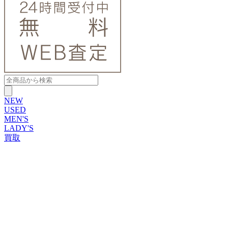
NEW
USED
MEN'S
LADY'S
買取
ROLEX
ブランドから探す
ブランドから探す
TUDOR
OMEGA
CARTIER
PATEK PHILIPPE
AUDEMARS PIGUET
A.LANGE&SOHNE
GLASHUTTE ORIGINAL