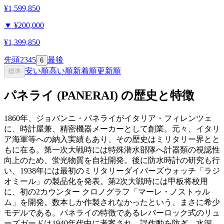
¥1,599,850
▼
¥200,000
¥1,399,850
先頭
2
3
4
5
最後
6
安い順
高い順
新着順
更新順
標準
パネライ (PANERAI) の歴史と特徴
1860年、ジョバンニ・パネライがイタリア・フィレンツェ
に、時計屋兼、精密機器メーカーとして創業。元々、イタリ
ア海軍等への納入実績もあり、その歴史はミリタリー界とと
もに在る。第一次大戦時には特殊潜水部隊へ計器類の視認性
向上のため、蛍光物質を自社開発。後に防水時計の研究も行
い、1938年には最初のミリタリーダイバーズウォッチ「ラジ
オミール」の製品化を発表。第2次大戦時には甲板将校用
に、初の2カウンター クロノグラフ「マーレ・ノストゥル
ム」を開発。数本しか作製されなかったという、まさに希少
モデルである。パネライの特徴であるレバーロック式のリュ
ーズガードは1940年代中に考案され、誤作動を防ぎ、水深