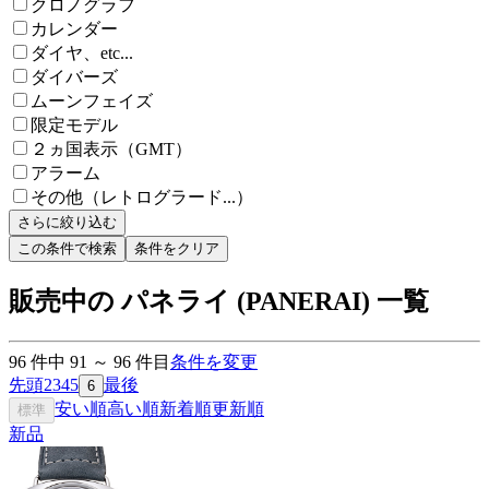
クロノグラフ
カレンダー
ダイヤ、etc...
ダイバーズ
ムーンフェイズ
限定モデル
２ヵ国表示（GMT）
アラーム
その他（レトログラード...）
さらに絞り込む
この条件で検索
条件をクリア
販売中の パネライ (PANERAI) 一覧
96
件中
91
～
96
件目
条件を変更
先頭
2
3
4
5
最後
6
安い順
高い順
新着順
更新順
標準
新品