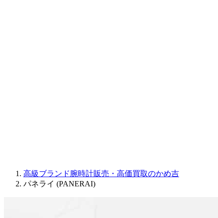
CORUM
CHRONOSWISS
BALL WATCH
Sinn
ROGER DUBUIS
Montblanc
FREDERIQUE CONSTANT
MAURICE LACROIX
ULYSSE NARDIN
JAQUET DROZ
GRAHAM
PARMIGIANI FLEURIER
OTHER BRANDS
JEWELRY
高級ブランド腕時計販売・高価買取のかめ吉
パネライ (PANERAI)