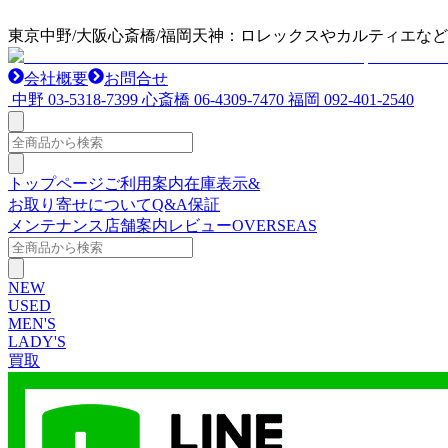
東京中野/大阪心斎橋/福岡天神：ロレックスやカルティエな
会社概要
お問合せ
中野
03-5318-7399
心斎橋
06-4309-7470
福岡
092-401-2540
トップページ
ご利用案内
在庫表示&
お取り寄せについて
Q&A
保証
メンテナンス
店舗案内
レビュー
OVERSEAS
NEW
USED
MEN'S
LADY'S
買取