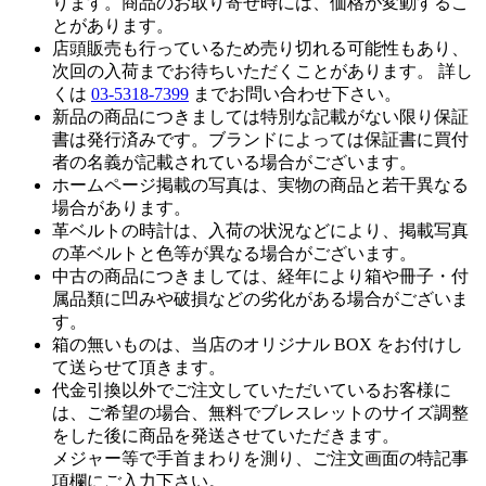
ります。商品のお取り寄せ時には、価格が変動するこ
とがあります。
店頭販売も行っているため売り切れる可能性もあり、
次回の入荷までお待ちいただくことがあります。 詳し
くは
03-5318-7399
までお問い合わせ下さい。
新品の商品につきましては特別な記載がない限り保証
書は発行済みです。ブランドによっては保証書に買付
者の名義が記載されている場合がございます。
ホームページ掲載の写真は、実物の商品と若干異なる
場合があります。
革ベルトの時計は、入荷の状況などにより、掲載写真
の革ベルトと色等が異なる場合がございます。
中古の商品につきましては、経年により箱や冊子・付
属品類に凹みや破損などの劣化がある場合がございま
す。
箱の無いものは、当店のオリジナル BOX をお付けし
て送らせて頂きます。
代金引換以外でご注文していただいているお客様に
は、ご希望の場合、無料でブレスレットのサイズ調整
をした後に商品を発送させていただきます。
メジャー等で手首まわりを測り、ご注文画面の特記事
項欄にご入力下さい。