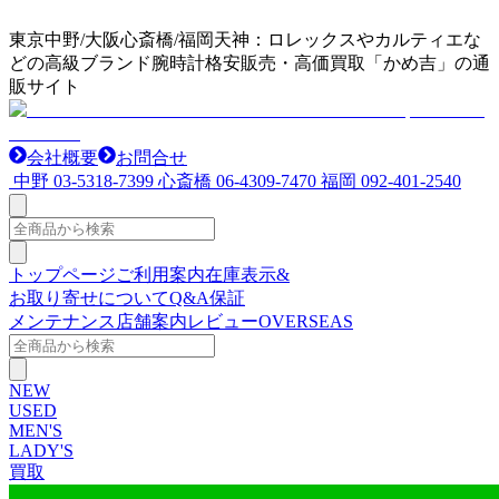
東京中野/大阪心斎橋/福岡天神：ロレックスやカルティエな
どの高級ブランド腕時計格安販売・高価買取「かめ吉」の通
販サイト
会社概要
お問合せ
中野
03-5318-7399
心斎橋
06-4309-7470
福岡
092-401-2540
トップページ
ご利用案内
在庫表示&
お取り寄せについて
Q&A
保証
メンテナンス
店舗案内
レビュー
OVERSEAS
NEW
USED
MEN'S
LADY'S
買取