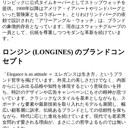
リンピックに公式タイムキーパーとしてストップウォッチを
提供。1900年以降はアメリア・イアハートやリンドバーグと
いった冒険家ともコラボレート。とりわけリンドバーグの依
頼で設計された「アワーアングル・ウォッチ」は、ブランド
の象徴的存在となっています。現在はスウォッチグループの
一員として、伝統を尊重しつつモダンな革新を続けていま
す。"
ロンジン (LONGINES) のブランドコン
セプト
「Elegance is an attitude ＝ エレガンスは生き方」というブラ
ンド哲学を掲げています。外見上の美しさだけでなく、内面
からにじみ出る品格や知性を体現するという意味合いを持
ち、時計のデザインや広告キャンペーンにもその精神が息づ
いています。クラシックなスタイルを基本としながらも、ス
ポーティな要素や最新技術を取り入れたモデルも展開し、幅
広い顧客層に訴求。伝統あるブランドとしての信頼性を保ち
ながら、時代に応じた進化を続けています。現代でも老若男
女問わず愛される理由が、まさにこの哲学よるものでは無い