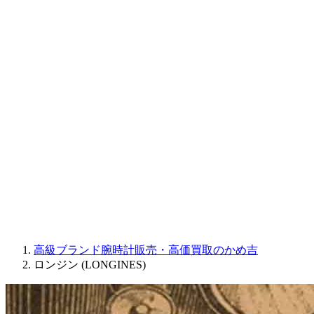
CORUM
CHRONOSWISS
BALL WATCH
Sinn
ROGER DUBUIS
Montblanc
FREDERIQUE CONSTANT
MAURICE LACROIX
ULYSSE NARDIN
JAQUET DROZ
GRAHAM
PARMIGIANI FLEURIER
OTHER BRANDS
JEWELRY
高級ブランド腕時計販売・高価買取のかめ吉
ロンジン (LONGINES)