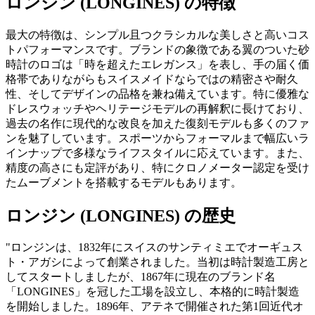
ロンジン (LONGINES) の特徴
最大の特徴は、シンプル且つクラシカルな美しさと高いコス
トパフォーマンスです。ブランドの象徴である翼のついた砂
時計のロゴは「時を超えたエレガンス」を表し、手の届く価
格帯でありながらもスイスメイドならではの精密さや耐久
性、そしてデザインの品格を兼ね備えています。特に優雅な
ドレスウォッチやヘリテージモデルの再解釈に長けており、
過去の名作に現代的な改良を加えた復刻モデルも多くのファ
ンを魅了しています。スポーツからフォーマルまで幅広いラ
インナップで多様なライフスタイルに応えています。また、
精度の高さにも定評があり、特にクロノメーター認定を受け
たムーブメントを搭載するモデルもあります。
ロンジン (LONGINES) の歴史
"ロンジンは、1832年にスイスのサンティミエでオーギュス
ト・アガシによって創業されました。当初は時計製造工房と
してスタートしましたが、1867年に現在のブランド名
「LONGINES」を冠した工場を設立し、本格的に時計製造
を開始しました。1896年、アテネで開催された第1回近代オ