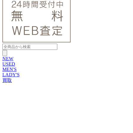
NEW
USED
MEN'S
LADY'S
買取
ROLEX
ブランドから探す
ブランドから探す
TUDOR
OMEGA
CARTIER
PATEK PHILIPPE
AUDEMARS PIGUET
A.LANGE&SOHNE
GLASHUTTE ORIGINAL