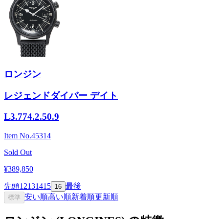
ロンジン
レジェンドダイバー デイト
L3.774.2.50.9
Item No.
45314
Sold Out
¥389,850
先頭
12
13
14
15
最後
16
安い順
高い順
新着順
更新順
標準