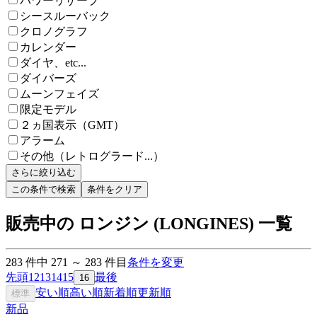
パワーリザーブ
シースルーバック
クロノグラフ
カレンダー
ダイヤ、etc...
ダイバーズ
ムーンフェイズ
限定モデル
２ヵ国表示（GMT）
アラーム
その他（レトログラード...）
さらに絞り込む
この条件で検索
条件をクリア
販売中の ロンジン (LONGINES) 一覧
283
件中
271
～
283
件目
条件を変更
先頭
12
13
14
15
最後
16
安い順
高い順
新着順
更新順
標準
新品